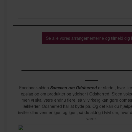
——————————————
Se alle vores arrangementerne og tilmeld dig 
—————————————
—–
Facebook-siden
Sammen om Odsherred
er stedet, hvor fle
opslag op om produkter og ydelser i Odsherred. Siden vokser 
men vi skal være endnu flere, så vi virkelig kan gøre opmæ
lækkerier, Odsherred har at byde på. Og det kan du hjælpe
invitér dine venner igen og igen, så de aldrig i tvivl om, hvor
varer.