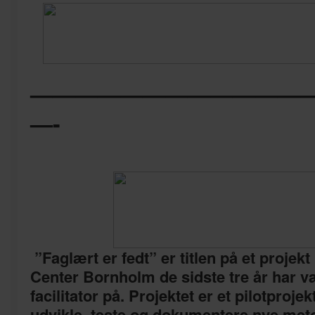
————————————
—-
”Faglært er fedt” er titlen på et projek
Center Bornholm de sidste tre år har v
facilitator på. Projektet er et pilotproje
udvikle, teste og dokumentere nye met