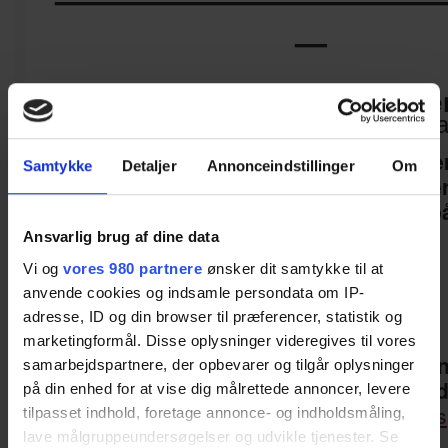
—
90-ÅRS Fødselsdage
Same procedure as last yea
I lighed med sidste år vil vi gerne invite
Samtykke
Detaljer
Annonceindstillinger
Om
medlemmer, medarbejdere og kolleger t
jeres “julefrokost” sammen med os 
Teater.
Ansvarlig brug af dine data
Vi og
vores 980 partnere
ønsker dit samtykke til at
Torsdag den 30. november 
anvende cookies og indsamle persondata om IP-
18.00
adresse, ID og din browser til præferencer, statistik og
marketingformål. Disse oplysninger videregives til vores
Billetten koster 500 kr. pr person og de
samarbejdspartnere, der opbevarer og tilgår oplysninger
en
forestilling
, julebord incl. én genstand
på din enhed for at vise dig målrettede annoncer, levere
TeaterCafeen
samt en øl på
DeeperRoots
tilpasset indhold, foretage annonce- og indholdsmåling,
forestillingen.
lave målgruppeundersøgelser og udvikle tjenester. Se