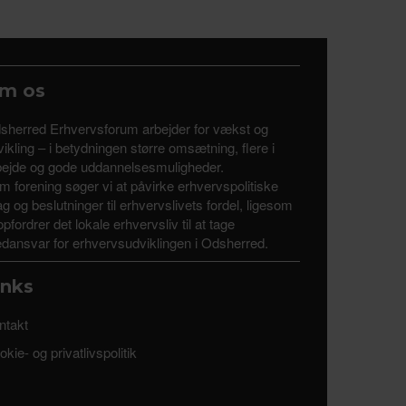
m os
sherred Erhvervsforum arbejder for vækst og
ikling – i betydningen større omsætning, flere i
bejde og gode uddannelsesmuligheder.
m forening søger vi at påvirke erhvervspolitiske
tag og beslutninger til erhvervslivets fordel, ligesom
opfordrer det lokale erhvervsliv til at tage
dansvar for erhvervsudviklingen i Odsherred.
inks
ntakt
kie- og privatlivspolitik