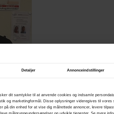
Detaljer
Annonceindstillinger
ker dit samtykke til at anvende cookies og indsamle persondat
istik og marketingformål. Disse oplysninger videregives til vore
er på din enhed for at vise dig målrettede annoncer, levere tilpas
 lave målgruppeundersøgelser og udvikle tjenester. Se mere inf