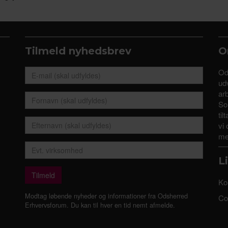
Tilmeld nyhedsbrev
O
Od
udv
ar
So
til
vi 
me
L
Ko
Modtag løbende nyheder og informationer fra Odsherred
Coo
Erhvervsforum. Du kan til hver en tid nemt afmelde.