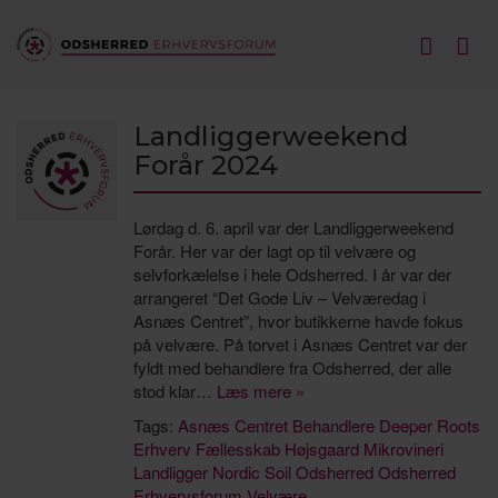
Landliggerweekend
Forår 2024
Lørdag d. 6. april var der Landliggerweekend
Forår. Her var der lagt op til velvære og
selvforkælelse i hele Odsherred. I år var der
arrangeret “Det Gode Liv – Velværedag i
Asnæs Centret”, hvor butikkerne havde fokus
på velvære. På torvet i Asnæs Centret var der
fyldt med behandlere fra Odsherred, der alle
stod klar…
Læs mere »
Tags:
Asnæs Centret
Behandlere
Deeper Roots
Erhverv
Fællesskab
Højsgaard Mikrovineri
Landligger
Nordic Soil
Odsherred
Odsherred
Erhvervsforum
Velvære