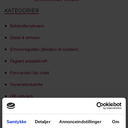
KATEGORIER
Behandlernetværk
Detail & erhverv
Erhvervsguiden (Medlem til medlem)
Faglært arbejdskraft
Formanden har ordet
Generationsskifte
HR-netværk
Ikke kategoriseret
Jobmarked
Samtykke
Detaljer
Annonceindstillinger
Om