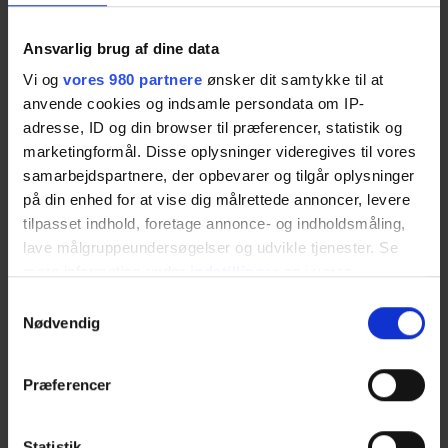
Købstaden Nykøbing Sj.
Ansvarlig brug af dine data
Kultur & events
Vi og
vores 980 partnere
ønsker dit samtykke til at
Lærlinge & elever
anvende cookies og indsamle persondata om IP-
adresse, ID og din browser til præferencer, statistik og
Netværk
marketingformål. Disse oplysninger videregives til vores
Nyheder
samarbejdspartnere, der opbevarer og tilgår oplysninger
på din enhed for at vise dig målrettede annoncer, levere
Nyhedsbreve
tilpasset indhold, foretage annonce- og indholdsmåling,
lave målgruppeundersøgelser og udvikle tjenester. Se
Odsherred Erhvervsforum
mere information under
indstillinger
og i vores
Odsherred Kommune
persondatapolitik. Du kan altid trække dit samtykke
Samtykkevalg
tilbage eller ændre indstillinger fra vores
Nødvendig
Soloselvstændignetværk
"Cookiedeklaration", eller ved at trykke på "Privacy
trigger" ikonet.
Uddannelse & kurser
Præferencer
Dine valg anvendes på hele websitet.
Uddannelsesalliancen
Statistik