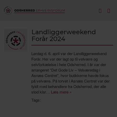
Landliggerweekend
Forår 2024
Lørdag d. 6. april var der Landliggerweekend
Forår. Her var der lagt op til velvære og
selvforkælelse i hele Odsherred. I år var der
arrangeret “Det Gode Liv – Velværedag i
Asnæs Centret”, hvor butikkerne havde fokus
på velvære. På torvet i Asnæs Centret var der
fyldt med behandlere fra Odsherred, der alle
stod klar…
Læs mere »
Tags:
Asnæs Centret
Behandlere
Deeper Roots
Erhverv
Fællesskab
Højsgaard Mikrovineri
Landligger
Nordic Soil
Odsherred
Odsherred Erhvervsforum
Velvære