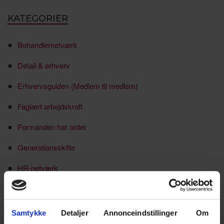
KATEGORIER
Behandlernetværk
Detail & erhverv
Erhvervsguiden (Medlem til medlem)
Faglært arbejdskraft
Formanden har ordet
Generationsskifte
HR-netværk
Ikke kategoriseret
Jobmarked
Samtykke
Detaljer
Annonceindstillinger
Om