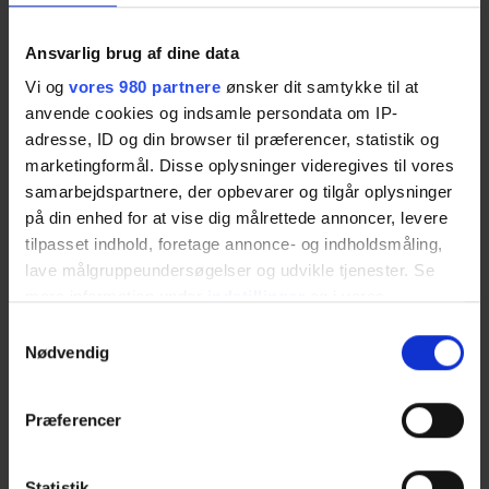
Købstaden Nykøbing Sj.
Ansvarlig brug af dine data
Kultur & events
Vi og
vores 980 partnere
ønsker dit samtykke til at
Lærlinge & elever
anvende cookies og indsamle persondata om IP-
adresse, ID og din browser til præferencer, statistik og
Netværk
marketingformål. Disse oplysninger videregives til vores
Nyheder
samarbejdspartnere, der opbevarer og tilgår oplysninger
på din enhed for at vise dig målrettede annoncer, levere
Nyhedsbreve
tilpasset indhold, foretage annonce- og indholdsmåling,
lave målgruppeundersøgelser og udvikle tjenester. Se
Odsherred Erhvervsforum
mere information under
indstillinger
og i vores
Odsherred Kommune
persondatapolitik. Du kan altid trække dit samtykke
Samtykkevalg
tilbage eller ændre indstillinger fra vores
Nødvendig
Soloselvstændignetværk
"Cookiedeklaration", eller ved at trykke på "Privacy
trigger" ikonet.
Uddannelse & kurser
Præferencer
Dine valg anvendes på hele websitet.
Uddannelsesalliancen
Statistik