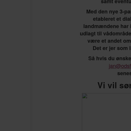
samt eventu
Med den nye 3-part
etableret et di
landmændene har in
udlagt til vådområd
være et andet om
Det er jer som
Så hvis du ønsker
jan@odsf
senes
Vi vil sø