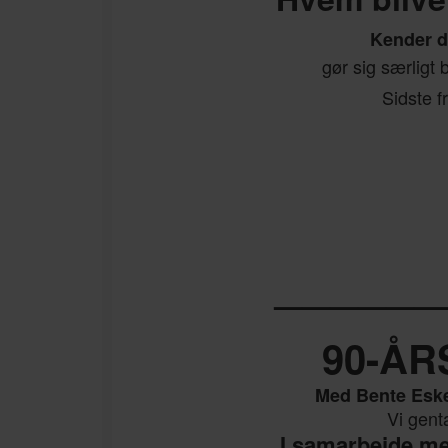
Kender du
gør sig særligt 
Sidste fr
——————
90-ÅR
Med Bente Eske
Vi gent
I samarbejde m