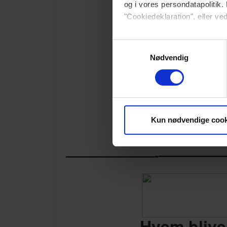
og i vores persondatapolitik. 
"Cookiedeklaration", eller ved
Dine valg anvendes på hele w
Samtykkevalg
Nødvendig
Vi bruger cookies til at tilpas
vores trafik. Vi deler også 
annonceringspartnere og anal
dem, eller som de har indsaml
Kun nødvendige cook
————
———————-
Hvem bliver