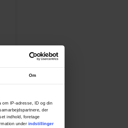
Om
a om IP-adresse, ID og din
s samarbejdspartnere, der
set indhold, foretage
ormation under
indstillinger