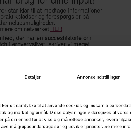
er står klar til at modtage informationer
 praktikpladser og forespørgsler på
dannelsesmuligheder.
mere om netværket
HER
mhed, der har en succeshistorie om
ch i erhvervslivet, skriver vi meget
i Odsherred Erhvervsforum eller
det på de sociale medier.
s til at byde dig velkommen til
æste møde den 21. januar 2025
Detaljer
Annonceindstillinger
HER
an tilmelde dig
ker dit samtykke til at anvende cookies og indsamle persondat
istik og marketingformål. Disse oplysninger videregives til vore
er på din enhed for at vise dig målrettede annoncer, levere tilpas
 lave målgruppeundersøgelser og udvikle tjenester. Se mere inf