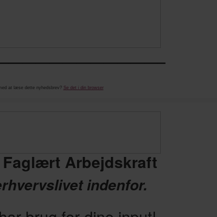
————————————–
med at læse dette nyhedsbrev?
Se det i din browser
 Faglært Arbejdskraft
erhvervslivet indenfor.
ar brug for dine input!