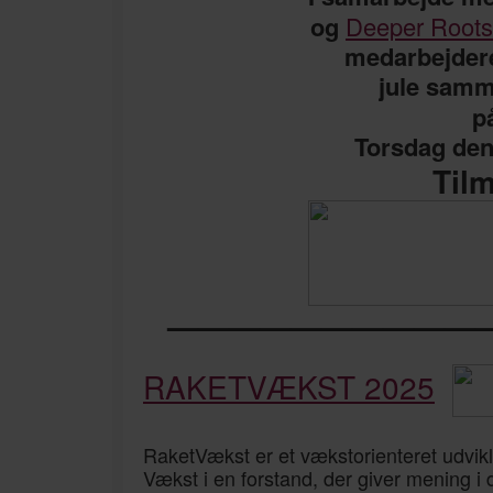
og
Deeper Roots
medarbejdere 
jule sam
p
Torsdag den
Til
——————————
RAKETVÆKST 2025
RaketVækst er et vækstorienteret udvikl
Vækst i en forstand, der giver mening i