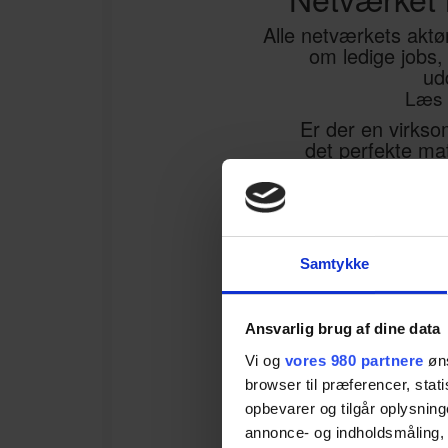
Alle netværkets aktør
om ledige jobs,
ud
Læs 
Er der en virkso
det perfekte mat
gerne om det 
deler 
Vi glæder o
Netværkets n
Samtykke
du k
Ansvarlig brug af dine data
Vi og
vores 980 partnere
øns
browser til præferencer, stat
opbevarer og tilgår oplysning
annonce- og indholdsmåling,