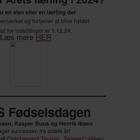
 en elev eller en lærling der
bemærket og fortjener at blive hyldet.
ist for indstillinger er 1.12.24.
Læs mere
HER
————————————-
S Fødselsdagen
sen, Kasper Buus og Henrik Ibsen
ager successen fra sidste år!
ed
Odsherred Teater
,
TeaterCaféen