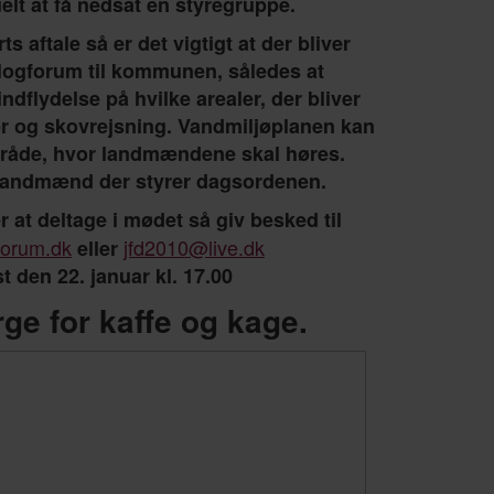
elt at få nedsat en styregruppe.
s aftale så er det vigtigt at der bliver
alogforum til kommunen, således at
dflydelse på hvilke arealer, der bliver
er og skovrejsning. Vandmiljøplanen kan
råde, hvor landmændene skal høres.
 landmænd der styrer dagsordenen.
 at deltage i mødet så giv besked til
orum.dk
jfd2010@live.dk
eller
t den 22. januar kl. 17.00
rge for kaffe og kage.