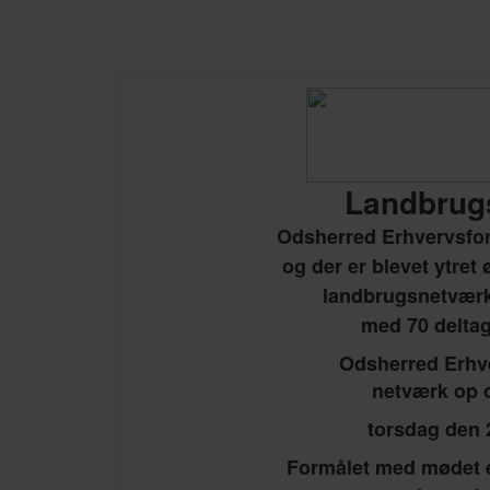
Landbrug
Odsherred Erhvervsf
og der er blevet ytre
landbrugsnetværk.
med 70 delta
Odsherred Erhve
netværk op 
torsdag den 2
Formålet med mødet e