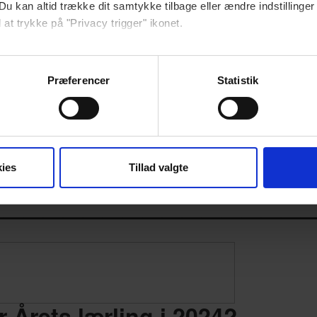
Du kan altid trække dit samtykke tilbage eller ændre indstillinger
 at trykke på "Privacy trigger" ikonet.
ebsitet.
Præferencer
Statistik
se vores indhold og annoncer, til at vise dig funktioner til sociale
oplysninger om din brug af vores hjemmeside med vores partnere i
ysepartnere. Vores partnere kan kombinere disse data med andr
et fra din brug af deres tjenester.
ies
Tillad valgte
—————————————————
 Årets lærling i 2024?