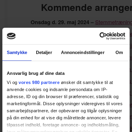
Kommende arrange
Stemmetræning
Onsdag d. 29. maj 2024 –
BehandlerN
Mandag d. 3. juni 2024 –
Faglært Arbejdskraft 
Tirsdag d. 4. juni 2024 –
Samtykke
Detaljer
Annonceindstillinger
Om
ESG in
Tirsdag d. 4. juni 2024 –
Dialogmøde om n
Torsdag d. 6. juni 2024 –
Ansvarlig brug af dine data
Business
Fredag d. 7. Juni 2024
Vi og
vores 980 partnere
ønsker dit samtykke til at
anvende cookies og indsamle persondata om IP-
Folkemødet 
Lørdag d. 8. juni 2024 –
adresse, ID og din browser til præferencer, statistik og
Infomøde fo
Mandag d. 10. juni 2024 –
marketingformål. Disse oplysninger videregives til vores
samarbejdspartnere, der opbevarer og tilgår oplysninger
LA
G-I
Tirsdag d. 11. juni 2024 –
på din enhed for at vise dig målrettede annoncer, levere
tilpasset indhold, foretage annonce- og indholdsmåling,
Iværksætteri & 
Torsdag den 13. juni 2024 –
lave målgruppeundersøgelser og udvikle tjenester. Se