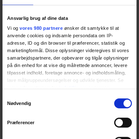
Købstaden Nykøbing Sj.
Ansvarlig brug af dine data
Kultur & events
Vi og
vores 980 partnere
ønsker dit samtykke til at
Lærlinge & elever
anvende cookies og indsamle persondata om IP-
adresse, ID og din browser til præferencer, statistik og
Netværk
marketingformål. Disse oplysninger videregives til vores
samarbejdspartnere, der opbevarer og tilgår oplysninger
Nyheder
på din enhed for at vise dig målrettede annoncer, levere
tilpasset indhold, foretage annonce- og indholdsmåling,
Nyhedsbreve
lave målgruppeundersøgelser og udvikle tjenester. Se
Odsherred Erhvervsforum
mere information under
indstillinger
og i vores
persondatapolitik. Du kan altid trække dit samtykke
Samtykkevalg
Odsherred Kommune
tilbage eller ændre indstillinger fra vores
Nødvendig
"Cookiedeklaration", eller ved at trykke på "Privacy
Soloselvstændignetværk
trigger" ikonet.
Præferencer
Uddannelse & kurser
Dine valg anvendes på hele websitet.
Uddannelsesalliancen