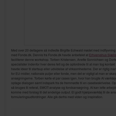
Med over 20 deltagere så indledte Birgitte Echwald mødet med indflyvning 
med Fonde.dk. Dennis fra Fonde.dk havde anbefalet at
Erhvervshus Sjæll
faciliterer denne workshop. Torben Kristensen, Anette Sonnichsen og Dorte 
specialister indenfor hver deres felt og de opfordrede til at man tog kontakt
havde ideer til startsup eller udvidelse af virksomhederne. Der er rigtig m
for EU-midler, nationale puljer eller fonde, men det er vigtigt at man er skar
ansøgningerne. Torben kørte et par cases igen, hvor han brugte AI værktøjet “
optage dialogen samt indspark fra de fremmødte til en casebeskrivelse. O
så bruges til referat, SWOT-analyse og fondsansøgning. AI kan lette arbe
komme med forslag til det endelige output. Et godt hjælpeværktøj til de a
formuleringsudfordringer. Alle gik derfra med viden og inspiration.