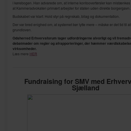
i kørebogen. Han advarede om, at interne kontooverførsler kan mistænkes 
at Kammeradvokaten primært arbejder for staten uden direkte borgergavn.
Budskabet var klart: Hold styr på regnskab, bilag og dokumentation.
Der var bred enighed om, at systemet bør lytte mere – måske er det tid til a
grundloven.
Odsherred Erhvervsforum tager udfordringerne alvorligt og vil fremadre
debatmøder om regler og afrapporteringer, der hæmmer værdiskabelsen
virksomheder.
Læs mere
HER
Fundraising for SMV med Erhver
Sjælland