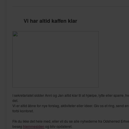
Vi har altid kaffen klar
I sekretariatet sidder Anni og Jan altid klar til at hjælpe, lytte eller sparre, h
det.
Vi er altid åbne for nye forslag, aktiviteter eller ideer. Giv os et ring, send en
forbi kontoret.
Fik du ikke det hele med, eller vil du se alle nyhederne fra Odsherred Erhv
besøg
hjemmesiden
og bliv opdateret.