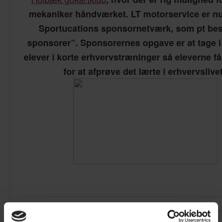
mekaniker håndværket. LT motorservice er nu
Sportucations sponsornetværk, som pt best
sponsorer”. Sponsorernes opgave er at tage
elever i korte erhvervstræninger så eleverne f
for at afprøve det lærte i erhvervslive