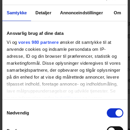
Samtykke
Detaljer
Annonceindstillinger
Om
ÅBENT BREV TIL BYRÅDSMEDLEMMERNE I ODSH
KOMMUNE
Ansvarlig brug af dine data
VEDRØRENDE EVENTUELT SALG AF KONKURSBO
ODSHERRED
Vi og
vores 980 partnere
ønsker dit samtykke til at
FORSYNING A/S’ AKTIVER OG OVERDRAGELSE AF
anvende cookies og indsamle persondata om IP-
FORPLIGTELSER TIL EWII S/I
adresse, ID og din browser til præferencer, statistik og
På vegne af Fair Fjernvarme Odsherreds (FFVO) over 1.
medlemmer
marketingformål. Disse oplysninger videregives til vores
ønsker vi hermed at tilkendegive vores modstand mod et 
samarbejdspartnere, der opbevarer og tilgår oplysninger
salg af
på din enhed for at vise dig målrettede annoncer, levere
aktiverne og overdragelse af forpligtelserne i konkursbo
tilpasset indhold, foretage annonce- og indholdsmåling,
Forsyning
lave målgruppeundersøgelser og udvikle tjenester. Se
A/S (herunder datterselskabet Odsherred Varme A/S) til E
Se hele brevet
HER
mere information under
indstillinger
og i vores
persondatapolitik. Du kan altid trække dit samtykke
Samtykkevalg
tilbage eller ændre indstillinger fra vores
Nødvendig
"Cookiedeklaration", eller ved at trykke på "Privacy
trigger" ikonet.
Skal vi holde julefrokost s