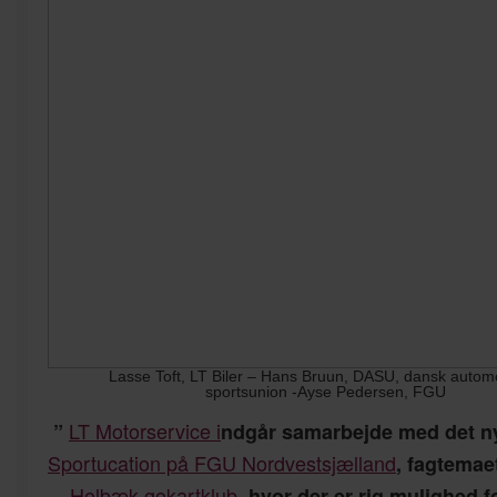
Lasse Toft, LT Biler – Hans Bruun, DASU, dansk autom
sportsunion -Ayse Pedersen, FGU
LT Motorservice i
”
ndgår samarbejde med det n
Sportucation på FGU Nordvestsjælland
, fagtemaet
Holbæk gokartklub
, hvor der er rig mulighed f