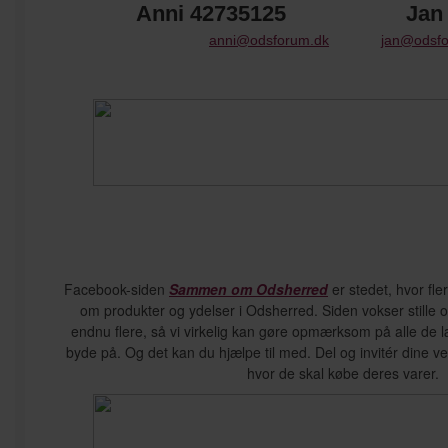
Anni 42735125 Jan 6
anni@odsforum.dk
jan@odsf
Facebook-siden
Sammen om Odsherred
er stedet, hvor fle
om produkter og ydelser i Odsherred. Siden vokser stille o
endnu flere, så vi virkelig kan gøre opmærksom på alle de 
byde på. Og det kan du hjælpe til med. Del og invitér dine ven
hvor de skal købe deres varer.