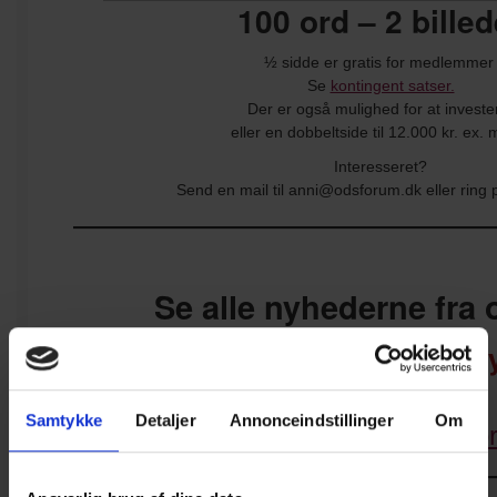
100 ord – 2 billed
½ sidde er gratis for medlemme
Se
kontingent satser.
Der er også mulighed for at invest
eller en dobbeltside til 12.000 kr. ex.
Interesseret?
Send en mail til anni@odsforum.dk eller rin
————————————
Se alle nyhederne fra
Har du noget, der skal med i 
Samtykke
Detaljer
Annonceindstillinger
Om
anni@odsfo
Send en mail til
————————————