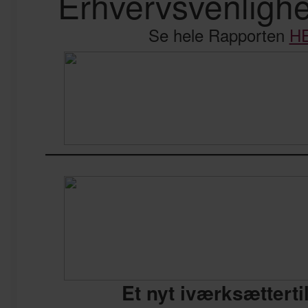
Erhvervsvenligh
Se hele Rapporten
H
————————————
Et nyt iværksætterti