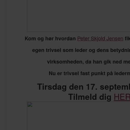
Peter Skjold Jensen
Kom og hør hvordan
fi
egen trivsel som leder og dens betydnin
virksomheden, da han gik ned me
Nu er trivsel fast punkt på lede
Tirsdag den 17. septem
Tilmeld dig
HE