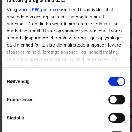
Ansvarlig brug af dine data
Vi og
vores 980 partnere
ønsker dit samtykke til at
Stærkt efterårspr
anvende cookies og indsamle persondata om IP-
adresse, ID og din browser til præferencer, statistik og
marketingformål. Disse oplysninger videregives til vores
Ivær
Tirsdag den 17. september 2024
samarbejdspartnere, der opbevarer og tilgår oplysninger
Stemmetræ
Tirsdag den 17. september 2024 –
på din enhed for at vise dig målrettede annoncer, levere
tilpasset indhold, foretage annonce- og indholdsmåling,
Job o
Onsdag den 25. september 2024 –
lave målgruppeundersøgelser og udvikle tjenester. Se
mere information under
indstillinger
og i vores
Stemmetræni
Tirsdag d. 1. oktober 2024 –
persondatapolitik. Du kan altid trække dit samtykke
Samtykkevalg
Iværks
Onsdag den 9. oktober 2024
tilbage eller ændre indstillinger fra vores
Nødvendig
"Cookiedeklaration", eller ved at trykke på "Privacy
Iværk
Torsdag den 24. oktober 2024
trigger" ikonet.
Præferencer
Kursus i b
Mandag den 21. oktober 2024
Dine valg anvendes på hele websitet.
Kursus i s
Mandag den 11. november 2024
Statistik
Vi bruger cookies til at tilpasse vores indhold og
Iværk
Tirsdag den 5. november 2024
annoncer, til at vise dig funktioner til sociale medier og til