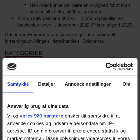
Herunder kunne der være en mulighed for at man
selv betalte f.eks. 4000 kr. + moms.
At man selv betaler 8.000 kr. + moms og bestiller en
handleplan inden 1. december 2022 (Prisen stiger i 2023).
Odsherred Erhvervsforum glæder sig til at medvirke til
forretningsudviklingen i detailhandlen i Odsherred.
KATEGORIER
Behandlernetværk
Detail & erhverv
Samtykke
Detaljer
Annonceindstillinger
Om
Erhvervsguiden (Medlem til medlem)
Ansvarlig brug af dine data
Faglært arbejdskraft
Vi og
vores 980 partnere
ønsker dit samtykke til at
Formanden har ordet
anvende cookies og indsamle persondata om IP-
adresse, ID og din browser til præferencer, statistik og
Generationsskifte
marketingformål. Disse oplysninger videregives til vores