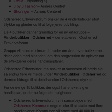
Ofelia
– Nykøbing Sj.
J by J Fashion
– Asnæs Centret
Skoringen
– Asnæs Centeret
Odsherred Erhvervsforum ønsker de 4 vinderbutikker stort
tillykke og glæder os til at følge jeres udvikling.
De 4 butikker danner grundlag for en ny erfagruppe –
Vinderbutikker i Odsherred
– der etableres i Odsherred
Erhvervsforum.
Gruppe vil holde minimum 4 møder om året, hvor butikkerne
deler viden med hinanden, om den progression de oplever når
de effektuerer deres handlingsplaner.
Odsherred Erhvervsforums ønsker at succesen vil brede sig,
så endnu flere vil melde under
Vinderbutikker i Odsherred
og
dermed bidrage til at detailhandlen i Odsherred styrkes.
For de øvrige 15 butikker, der også har ønsket sig en
handleplan, er der nu følgende muligheder:
Odsherred Erhvervsforum vil i samarbejde med
Odsherred Kommune
søge midler til at støtte med flere
handleplaner. Kommunen vil støtte med 40.000 kr.