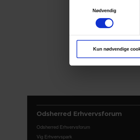
Dine valg anvendes på hele w
Samtykkevalg
Nødvendig
Vi bruger cookies til at tilpas
vores trafik. Vi deler også 
annonceringspartnere og anal
dem, eller som de har indsaml
Kun nødvendige cook
Odsherred Erhvervsforum
Odsherred Erhvervsforum
Vig Erhvervspark