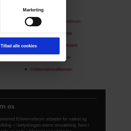
Nyhedsbreve
Marketing
 medier og til at analysere
Odsherred Erhvervsforum
nden for sociale medier,
e oplysninger, du har givet
Odsherred Kommune
Soloselvstændignetværk
Tillad alle cookies
Uddannelse & kurser
Uddannelsesalliancen
m os
sherred Erhvervsforum arbejder for vækst og
ikling – i betydningen større omsætning, flere i
bejde og gode uddannelsesmuligheder.