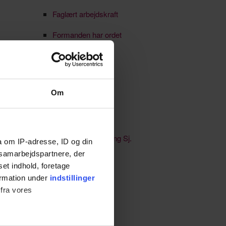
Faglært arbejdskraft
Formanden har ordet
Generationsskifte
HR-netværk
Om
Ikke kategoriseret
Jobmarked
Købstaden Nykøbing Sj.
a om IP-adresse, ID og din
s samarbejdspartnere, der
Kultur & events
set indhold, foretage
ormation under
indstillinger
Lærlinge & elever
 fra vores
Netværk
Nyheder