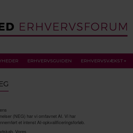
YHEDER
ERHVERVSGUIDEN
ERHVERVSVÆKST
NEG
gens
lser (NEG) har vi omfavnet AI. Vi har
emført et intenst AI-opkvalificeringsforløb.
endskab. Vores