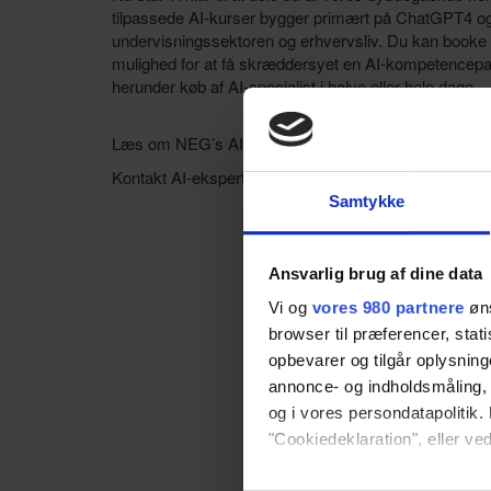
tilpassede AI-kurser bygger primært på ChatGPT4 og
undervisningssektoren og erhvervsliv. Du kan booke 
mulighed for at få skræddersyet en AI-kompetencepak
herunder køb af AI-specialist i halve eller hele dage.
Læs om NEG’s AI-kursus tilbud
HER
Kontakt AI-ekspert Morten Walsted for aftale på
mow
Samtykke
Ansvarlig brug af dine data
Vi og
vores 980 partnere
øns
browser til præferencer, stat
opbevarer og tilgår oplysning
annonce- og indholdsmåling,
og i vores persondatapolitik. 
"Cookiedeklaration", eller ved