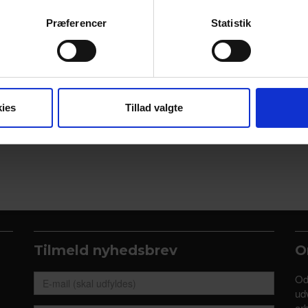
ebsitet.
Præferencer
Statistik
se vores indhold og annoncer, til at vise dig funktioner til sociale
oplysninger om din brug af vores hjemmeside med vores partnere i
ysepartnere. Vores partnere kan kombinere disse data med andr
et fra din brug af deres tjenester.
ies
Tillad valgte
Tilmeld nyhedsbrev
O
Od
udv
ar