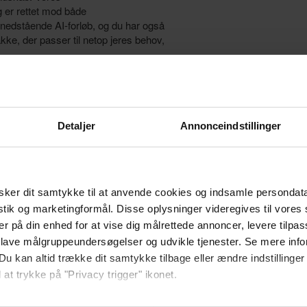
 er rettet mod både
nedstående AI-forløb, og du har også
ke, der passer til netop jeres behov,
a@eucnvs.dk
Detaljer
Annonceindstillinger
ker dit samtykke til at anvende cookies og indsamle persondat
istik og marketingformål. Disse oplysninger videregives til vore
er på din enhed for at vise dig målrettede annoncer, levere tilpas
 lave målgruppeundersøgelser og udvikle tjenester. Se mere inf
Du kan altid trække dit samtykke tilbage eller ændre indstillinger
 at trykke på "Privacy trigger" ikonet.