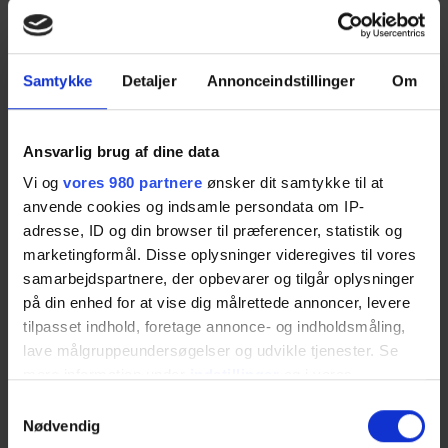
praktiske undervisning kan både gennemføres i Kalundborg på
Processkolen eller i Audebo. Kurset udbydes som ’åbent
værksted’, hvilket betyder, at du kan starte præcis den dag, som
passer dig.
Samtykke
Detaljer
Annonceindstillinger
Om
Se mere og tilmeld dig kurset her.
https://eucnvs.dk/gaffeltruck-
b-delvist-online/
Pris: 882 kr. Løntabsgodtgørelsen udgør 6.661 kr., hvis du er i
Ansvarlig brug af dine data
AMU målgruppen.
Kontakt Charlotte Søe for mere information.
Vi og
vores 980 partnere
ønsker dit samtykke til at
Tlf.: 72 29 03 06 eller på mail: csj@eucnvs.dk
anvende cookies og indsamle persondata om IP-
adresse, ID og din browser til præferencer, statistik og
KATEGORIER
marketingformål. Disse oplysninger videregives til vores
samarbejdspartnere, der opbevarer og tilgår oplysninger
Behandlernetværk
på din enhed for at vise dig målrettede annoncer, levere
tilpasset indhold, foretage annonce- og indholdsmåling,
Detail & erhverv
lave målgruppeundersøgelser og udvikle tjenester. Se
Erhvervsguiden (Medlem til medlem)
mere information under
indstillinger
og i vores
persondatapolitik. Du kan altid trække dit samtykke
Samtykkevalg
Faglært arbejdskraft
tilbage eller ændre indstillinger fra vores
Nødvendig
"Cookiedeklaration", eller ved at trykke på "Privacy