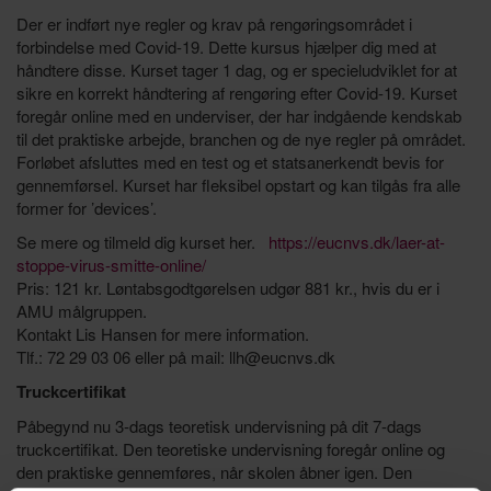
Der er indført nye regler og krav på rengøringsområdet i
forbindelse med Covid-19. Dette kursus hjælper dig med at
håndtere disse. Kurset tager 1 dag, og er specieludviklet for at
sikre en korrekt håndtering af rengøring efter Covid-19. Kurset
foregår online med en underviser, der har indgående kendskab
til det praktiske arbejde, branchen og de nye regler på området.
Forløbet afsluttes med en test og et statsanerkendt bevis for
gennemførsel. Kurset har fleksibel opstart og kan tilgås fra alle
former for ’devices’.
Se mere og tilmeld dig kurset her.
https://eucnvs.dk/laer-at-
stoppe-virus-smitte-online/
Pris: 121 kr. Løntabsgodtgørelsen udgør 881 kr., hvis du er i
AMU målgruppen.
Kontakt Lis Hansen for mere information.
Tlf.: 72 29 03 06 eller på mail: llh@eucnvs.dk
Truckcertifikat
Påbegynd nu 3-dags teoretisk undervisning på dit 7-dags
truckcertifikat. Den teoretiske undervisning foregår online og
den praktiske gennemføres, når skolen åbner igen. Den