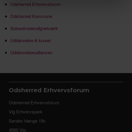
Odsherred Erhvervsforum
Odsherred Kommune
Soloselvstændignetværk
Uddannelse & kurser
Uddannelsesalliancen
Odsherred Erhvervsforum
Odsherred Erhvervsforum
Vig Erhvervspark
Søndre Vænge 19c
4560 Vig