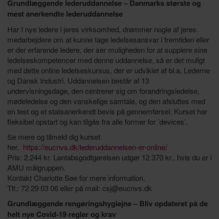
Grundlæggende lederuddannelse – Danmarks største og
mest anerkendte lederuddannelse
Har I nye ledere i jeres virksomhed, drømmer nogle af jeres
medarbejdere om at kunne tage ledelsesansvar i fremtiden eller
er der erfarende ledere, der ser muligheden for at supplere sine
ledelseskompetencer med denne uddannelse, så er det muligt
med dette online ledelseskursus, der er udviklet af bl.a. Lederne
og Dansk Industri. Uddannelsen består af 13
undervisningsdage, den centrerer sig om forandringsledelse,
mødeledelse og den vanskelige samtale, og den afsluttes med
en test og et statsanerkendt bevis på gennemførsel. Kurset har
fleksibel opstart og kan tilgås fra alle former for ’devices’.
Se mere og tilmeld dig kurset
her.
https://eucnvs.dk/lederuddannelsen-er-online/
Pris: 2.244 kr. Løntabsgodtgørelsen udgør 12.370 kr., hvis du er i
AMU målgruppen.
Kontakt Charlotte Søe for mere information.
Tlf.: 72 29 03 06 eller på mail: csj@eucnvs.dk
Grundlæggende rengøringshygiejne – Bliv opdateret på de
helt nye Covid-19 regler og krav