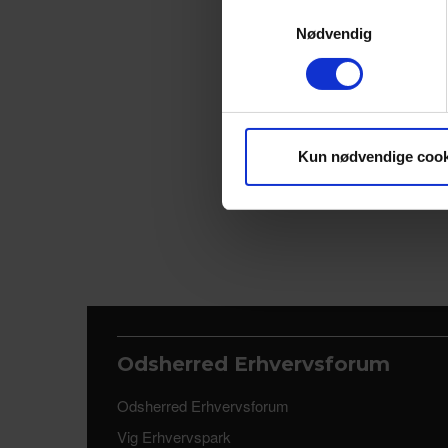
Dine valg anvendes på hele w
Samtykkevalg
Nødvendig
Vi bruger cookies til at tilpas
vores trafik. Vi deler også 
annonceringspartnere og anal
dem, eller som de har indsaml
Kun nødvendige cook
Odsherred Erhvervsforum
Odsherred Erhvervsforum
Vig Erhvervspark