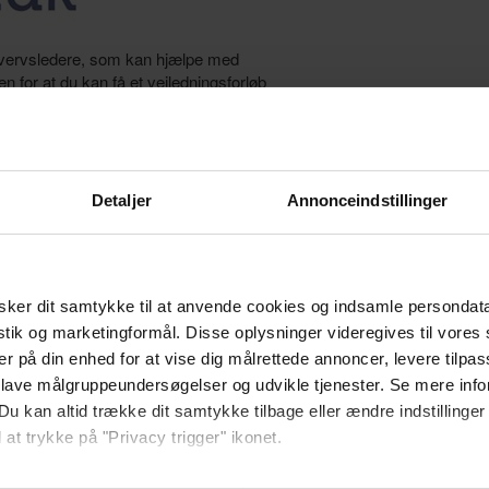
rhvervsledere, som kan hjælpe med
n for at du kan få et vejledningsforløb
rsens Boulevard 18, 1553 København V.,
efter udvælger vi de start-ups, som tilbydes
Detaljer
Annonceindstillinger
 er for de start-ups, som har Proof
parring og vejledning til at øge indtjeningen
HER
ker dit samtykke til at anvende cookies og indsamle persondat
edning om alt, hvad der er forretningskritisk for din
istik og marketingformål. Disse oplysninger videregives til vore
cale-ups og SMVs i hele landet.
er på din enhed for at vise dig målrettede annoncer, levere tilpas
 lave målgruppeundersøgelser og udvikle tjenester. Se mere inf
Du kan altid trække dit samtykke tilbage eller ændre indstillinger
 at trykke på "Privacy trigger" ikonet.