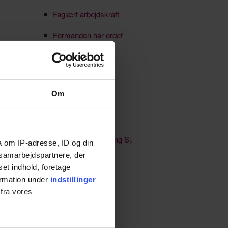
Faglært arbejdskraft
Formanden har ordet
Generationsskifte
HR-netværk
Om
Ikke kategoriseret
Jobmarked
Købstaden Nykøbing Sj.
a om IP-adresse, ID og din
s samarbejdspartnere, der
Kultur & events
set indhold, foretage
ormation under
indstillinger
Lærlinge & elever
 fra vores
Netværk
Nyheder