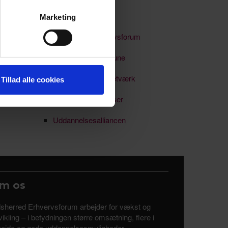
Nyhedsbreve
Marketing
 medier og til at analysere
Odsherred Erhvervsforum
nden for sociale medier,
e oplysninger, du har givet
Odsherred Kommune
Soloselvstændignetværk
Tillad alle cookies
Uddannelse & kurser
Uddannelsesalliancen
m os
sherred Erhvervsforum arbejder for vækst og
ikling – i betydningen større omsætning, flere i
bejde og gode uddannelsesmuligheder.