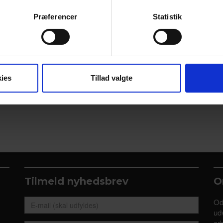
ebsitet.
Præferencer
Statistik
se vores indhold og annoncer, til at vise dig funktioner til sociale
oplysninger om din brug af vores hjemmeside med vores partnere i
ysepartnere. Vores partnere kan kombinere disse data med andr
et fra din brug af deres tjenester.
ies
Tillad valgte
Tilmeld nyhedsbrev
O
Od
udv
ar