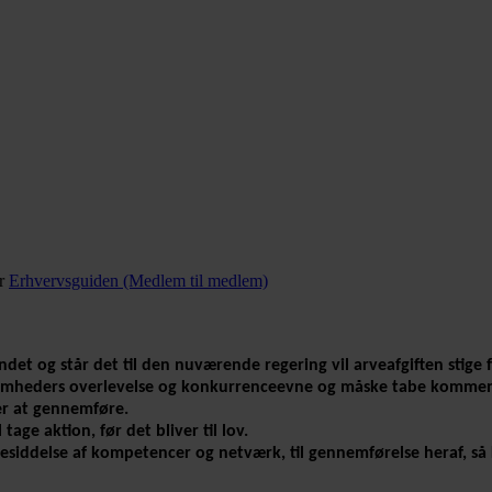
er
Erhvervsguiden (Medlem til medlem)
landet og står det til den nuværende regering vil arveafgiften stig
rksomheders overlevelse og konkurrenceevne og måske tabe komme
ker at gennemføre.
age aktion, før det bliver til lov.
besiddelse af kompetencer og netværk, til gennemførelse heraf, så