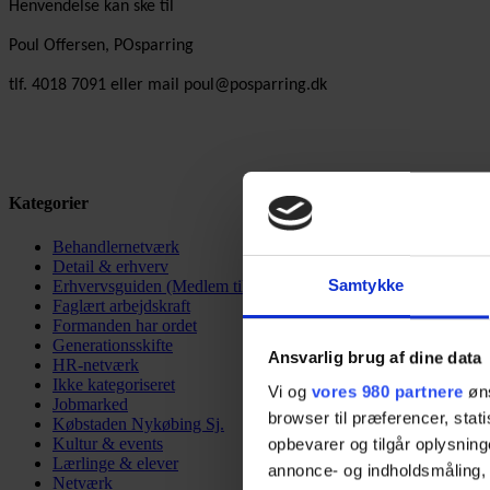
Henvendelse kan ske til
Poul Offersen, POsparring
tlf. 4018 7091 eller mail poul@posparring.dk
Kategorier
Behandlernetværk
Detail & erhverv
Erhvervsguiden (Medlem til medlem)
Samtykke
Faglært arbejdskraft
Formanden har ordet
Generationsskifte
Ansvarlig brug af dine data
HR-netværk
Ikke kategoriseret
Vi og
vores 980 partnere
øns
Jobmarked
browser til præferencer, stat
Købstaden Nykøbing Sj.
Kultur & events
opbevarer og tilgår oplysning
Lærlinge & elever
annonce- og indholdsmåling,
Netværk