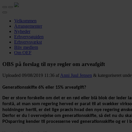
Velkommen
Arrangementer
Nyheder
Erhvervsguiden
Erhvervsvækst
Bliv medlem
Om OEF
OBS på forslag til nye regler om arveafgift
Uploaded
09/08/2019 11:36
af
Anni Juul Jensen
&
kategoriseret und
Generationsskifte 6% eller 15% arveafgift?
Der er store forskelle om det er en rød eller blå blok der leder 
forstå, at man som regering herved er parat til at svækker vi
holdninger hertil, er det lige præcis hvad den nye regering øns
Derfor er du i overvejelse om generationsskifte, så det nu du skal t
POsparring kender til processerne ved generationsskifte og er i 