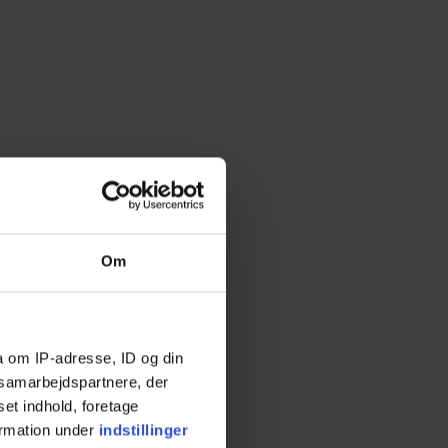
Om
a om IP-adresse, ID og din
s samarbejdspartnere, der
set indhold, foretage
ormation under
indstillinger