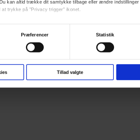
Du kan altid trække dit samtykke tilbage eller ændre indstillinger
 at trykke på "Privacy trigger" ikonet.
ebsitet.
Præferencer
Statistik
se vores indhold og annoncer, til at vise dig funktioner til sociale
oplysninger om din brug af vores hjemmeside med vores partnere i
ysepartnere. Vores partnere kan kombinere disse data med andr
et fra din brug af deres tjenester.
ies
Tillad valgte