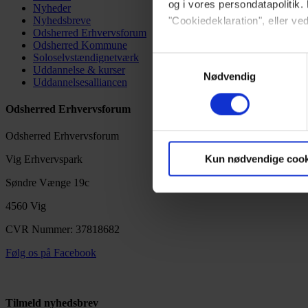
og i vores persondatapolitik. 
Nyheder
Nyhedsbreve
"Cookiedeklaration", eller ved
Odsherred Erhvervsforum
Odsherred Kommune
Dine valg anvendes på hele w
Soloselvstændignetværk
Samtykkevalg
Uddannelse & kurser
Nødvendig
Uddannelsesalliancen
Vi bruger cookies til at tilpas
vores trafik. Vi deler også 
Odsherred Erhvervsforum
annonceringspartnere og anal
Odsherred Erhvervsforum
dem, eller som de har indsaml
Kun nødvendige cook
Vig Erhvervspark
Søndre Vænge 19c
4560 Vig
CVR Nummer: 37818682
Følg os på Facebook
Tilmeld nyhedsbrev