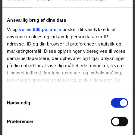
E-mail:
sm@alignbyg.dk
Hjemmeside:
alignbyg.dk
Ansvarlig brug af dine data
KATEGORIER
Vi og
vores 980 partnere
ønsker dit samtykke til at
anvende cookies og indsamle persondata om IP-
Behandlernetværk
adresse, ID og din browser til præferencer, statistik og
Detail & erhverv
marketingformål. Disse oplysninger videregives til vores
samarbejdspartnere, der opbevarer og tilgår oplysninger
Erhvervsguiden (Medlem til medlem)
på din enhed for at vise dig målrettede annoncer, levere
tilpasset indhold, foretage annonce- og indholdsmåling,
Faglært arbejdskraft
lave målgruppeundersøgelser og udvikle tjenester. Se
Formanden har ordet
mere information under
indstillinger
og i vores
persondatapolitik. Du kan altid trække dit samtykke
Samtykkevalg
Generationsskifte
tilbage eller ændre indstillinger fra vores
Nødvendig
"Cookiedeklaration", eller ved at trykke på "Privacy
HR-netværk
trigger" ikonet.
Præferencer
Ikke kategoriseret
Dine valg anvendes på hele websitet.