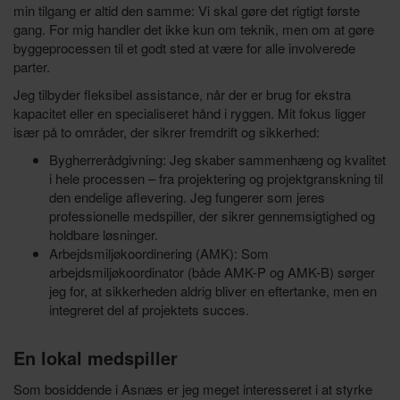
min tilgang er altid den samme: Vi skal gøre det rigtigt første
gang. For mig handler det ikke kun om teknik, men om at gøre
byggeprocessen til et godt sted at være for alle involverede
parter.
Jeg tilbyder fleksibel assistance, når der er brug for ekstra
kapacitet eller en specialiseret hånd i ryggen. Mit fokus ligger
især på to områder, der sikrer fremdrift og sikkerhed:
Bygherrerådgivning: Jeg skaber sammenhæng og kvalitet
i hele processen – fra projektering og projektgranskning til
den endelige aflevering. Jeg fungerer som jeres
professionelle medspiller, der sikrer gennemsigtighed og
holdbare løsninger.
Arbejdsmiljøkoordinering (AMK): Som
arbejdsmiljøkoordinator (både AMK-P og AMK-B) sørger
jeg for, at sikkerheden aldrig bliver en eftertanke, men en
integreret del af projektets succes.
En lokal medspiller
Som bosiddende i Asnæs er jeg meget interesseret i at styrke