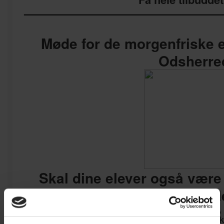
—————————————————
Møde for de morgenfriske e
Odsherre
Skal dine elever også være
udfolde hele deres potentia
Så skal du tilmelde dem til dette morgenmøde, d
hvordan de kan styrke deres