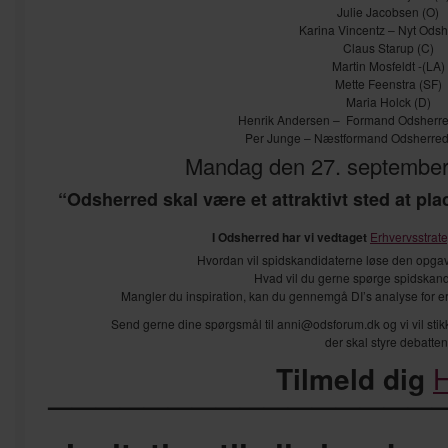
Julie Jacobsen (O)
Karina Vincentz – Nyt Ods
Claus Starup (C)
Martin Mosfeldt -(LA)
Mette Feenstra (SF)
Maria Holck (D)
Henrik Andersen – Formand Odsherre
Per Junge – Næstformand Odsherred
Mandag den 27. september 
“Odsherred skal være et attraktivt sted at pl
I Odsherred har vi vedtaget
Erhvervsstrat
Hvordan vil spidskandidaterne løse den opga
Hvad vil du gerne spørge spidskan
Mangler du inspiration, kan du gennemgå DI’s analyse for 
Send gerne dine spørgsmål til anni@odsforum.dk og vi vil sti
der skal styre debatten
Tilmeld dig
—————————————————