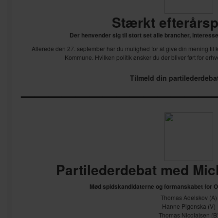
Stærkt efterårs
Der henvender sig til stort set alle brancher, interes
Allerede den 27. september har du muligh
e
d for at give din mening ti
Kommune. Hvilken politik ønsker du der bliver ført for erh
Tilmeld din partilederdeb
——————————————
Partilederdebat med Mic
Mød spidskandidaterne og formanskabet for 
Thomas Adelskov (A)
Hanne Pigonska (V)
Thomas Nicolajsen (B