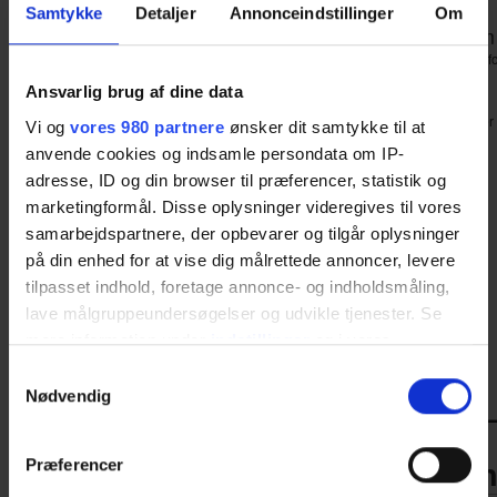
Samtykke
Detaljer
Annonceindstillinger
Om
Du kan tilmelde de
Det koster kun 250,00 kr. pr elev, hvis du er medlem i Odsherred Erhvervsfor
Programmet for morgenmødet ser sådan ud:
Ansvarlig brug af dine data
06.45
Morgenbasser og godmorgen.
SuperBrugsen sponserer
Vi og
vores 980 partnere
ønsker dit samtykke til at
Hvad sker der hos dig og i din virksomhed?
anvende cookies og indsamle persondata om IP-
adresse, ID og din browser til præferencer, statistik og
07.00 – 07.30
marketingformål. Disse oplysninger videregives til vores
Kommunikation – er dit stærkeste værktøj – bruger du det?
samarbejdspartnere, der opbevarer og tilgår oplysninger
Få øje på din indre power ved at være dig selv.
på din enhed for at vise dig målrettede annoncer, levere
08.00 – 08.30
tilpasset indhold, foretage annonce- og indholdsmåling,
Hvad sker der når vi arbejder sammen?
lave målgruppeundersøgelser og udvikle tjenester. Se
Hvordan spiller vi hinanden gode?
mere information under
indstillinger
og i vores
8.50
Næste møde og tak for i dag
persondatapolitik. Du kan altid trække dit samtykke
Læs mere
HER
.
Samtykkevalg
tilbage eller ændre indstillinger fra vores
Nødvendig
—————————————————
"Cookiedeklaration", eller ved at trykke på "Privacy
trigger" ikonet.
Maskinmesteruddannelsen nu
Præferencer