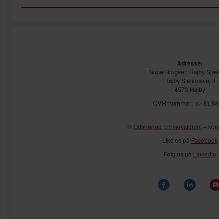
Adresse:
SuperBrugsen Højby Sjæl
Højby Stationsvej 8
4573 Højby
CVR-nummer:
37 81 86
©
Odsherred Erhvervsforum
– kom 
Like os på
Facebook
Følg os på
LinkedIn