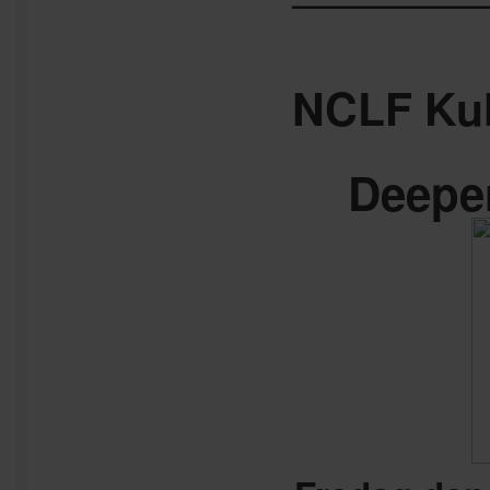
———————
NCLF Kul
Deepe