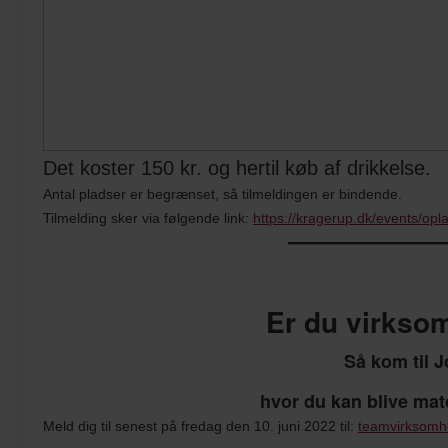
Det koster 150 kr. og hertil køb af drikkelse.
Antal pladser er begrænset, så tilmeldingen er bindende.
Tilmelding sker via følgende link:
https://kragerup.dk/events/opl
——————
Er du virkso
Så kom til J
hvor du kan blive mat
Meld dig til senest på fredag den 10. juni 2022 til:
teamvirksomh