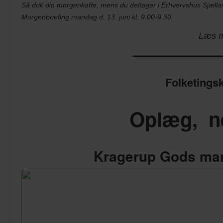
Så drik din morgenkaffe, mens du deltager i Erhvervshus Sjæll
Morgenbriefing mandag d. 13. juni kl. 9.00-9.30.
Læs me
———————
Folketings
Oplæg, ne
Kragerup Gods mand