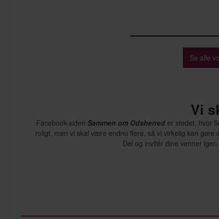
———————
Se alle v
Vi s
Facebook-siden
Sammen om Odsherred
er stedet, hvor f
roligt, men vi skal være endnu flere, så vi virkelig kan gø
Del og invitér dine venner igen 