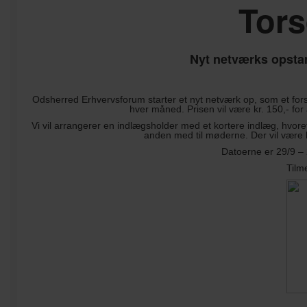
Tors
Nyt netværks opstar
Odsherred Erhvervsforum starter et nyt netværk op, som et fors
hver måned. Prisen vil være kr. 150,- f
Vi vil arrangerer en indlægsholder med et kortere indlæg, hvoref
anden med til møderne. Der vil være b
Datoerne er 29/9 – 
Tilm