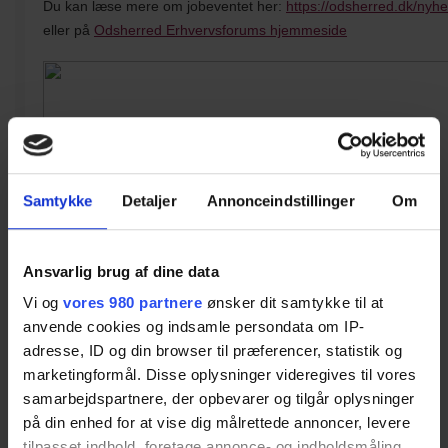
Du kan læse mere om jobeventet her:
https://odsherred.dk/nyh
eller på
Odsherred Erhvervsforums hjemmeside
Samtykke
Detaljer
Annonceindstillinger
Om
Ansvarlig brug af dine data
Vi og
vores 980 partnere
ønsker dit samtykke til at
anvende cookies og indsamle persondata om IP-
adresse, ID og din browser til præferencer, statistik og
marketingformål. Disse oplysninger videregives til vores
samarbejdspartnere, der opbevarer og tilgår oplysninger
på din enhed for at vise dig målrettede annoncer, levere
tilpasset indhold, foretage annonce- og indholdsmåling,