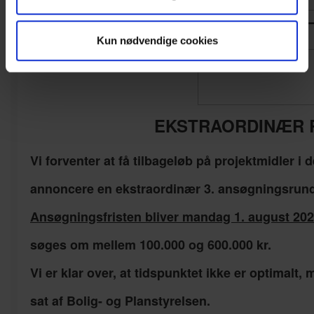
———————
Kun nødvendige cookies
EKSTRAORDINÆR R
Vi forventer at få tilbageløb på projektmidler i
annoncere en ekstraordinær 3. ansøgningsrunde
Ansøgningsfristen bliver mandag 1. august 2022
søges om mellem 100.000 og 600.000 kr.
Vi er klar over, at tidspunktet ikke er optimalt, 
sat af Bolig- og Planstyrelsen.