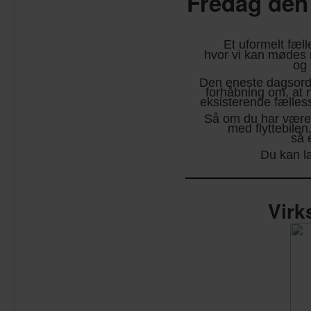
Fredag den 1
Et uformelt fæll
hvor vi kan mødes 
og 
Den eneste dagsorde
forhåbning om, at ny
eksisterende fælless
Så om du har været 
med flyttebilen
så 
Du kan 
———————
Virk