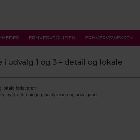
YHEDER
ERHVERVSGUIDEN
ERHVERVSVÆKST
udvalg 1 og 3 – detail og lokale
 lokale fødevarer:
este nyt fra foreningen, bestyrelsen og udvalgene.