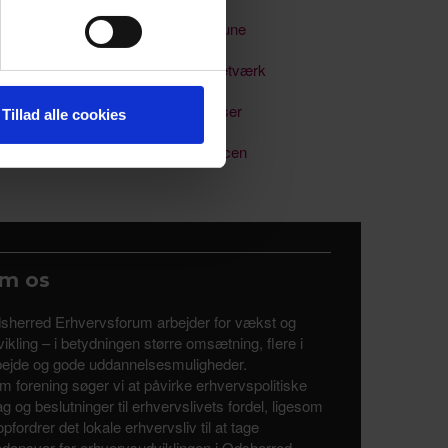
 medier og til at analysere
Odsherred Kommune
nden for sociale medier,
e oplysninger, du har givet
Soloselvstændignetværk
Uddannelse & kurser
Tillad alle cookies
Uddannelsesalliancen
m os
sherred Erhvervsforum arbejder for vækst og
ikling – i betydningen større omsætning, flere i
bejde og gode uddannelsesmuligheder.
m forening søger vi at påvirke erhvervspolitiske
tag og beslutninger til erhvervslivets fordel, ligesom
opfordrer det lokale erhvervsliv til at tage
dansvar for erhvervsudviklingen i Odsherred.