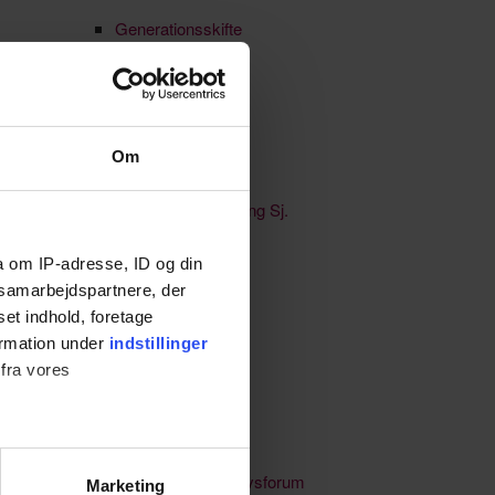
Generationsskifte
HR-netværk
Ikke kategoriseret
Om
Jobmarked
Købstaden Nykøbing Sj.
Kultur & events
a om IP-adresse, ID og din
s samarbejdspartnere, der
Lærlinge & elever
set indhold, foretage
Netværk
ormation under
indstillinger
 fra vores
Nyheder
Nyhedsbreve
Odsherred Erhvervsforum
Marketing