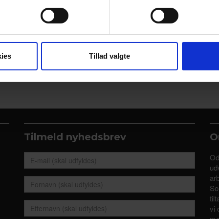
se vores indhold og annoncer, til at vise dig funktioner til sociale
oplysninger om din brug af vores hjemmeside med vores partnere i
ysepartnere. Vores partnere kan kombinere disse data med andr
et fra din brug af deres tjenester.
ies
Tillad valgte
Tilmeld nyhedsbrev
O
Od
udv
ar
So
til
vi 
me