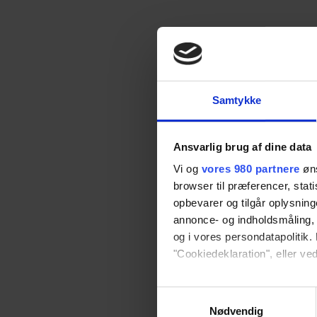
Samtykke
Ansvarlig brug af dine data
Vi og
vores 980 partnere
øns
browser til præferencer, stat
opbevarer og tilgår oplysning
annonce- og indholdsmåling,
og i vores persondatapolitik. 
"Cookiedeklaration", eller ved
Dine valg anvendes på hele w
Samtykkevalg
Nødvendig