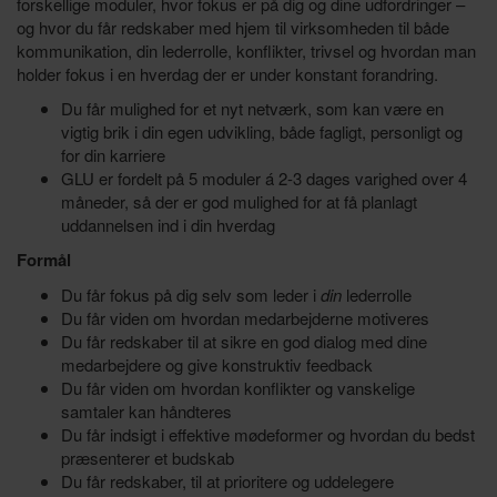
forskellige moduler, hvor fokus er på dig og dine udfordringer –
og hvor du får redskaber med hjem til virksomheden til både
kommunikation, din lederrolle, konflikter, trivsel og hvordan man
holder fokus i en hverdag der er under konstant forandring.
Du får mulighed for et nyt netværk, som kan være en
vigtig brik i din egen udvikling, både fagligt, personligt og
for din karriere
GLU er fordelt på 5 moduler á 2-3 dages varighed over 4
måneder, så der er god mulighed for at få planlagt
uddannelsen ind i din hverdag
Formål
Du får fokus på dig selv som leder i
din
lederrolle
Du får viden om hvordan medarbejderne motiveres
Du får redskaber til at sikre en god dialog med dine
medarbejdere og give konstruktiv feedback
Du får viden om hvordan konflikter og vanskelige
samtaler kan håndteres
Du får indsigt i effektive mødeformer og hvordan du bedst
præsenterer et budskab
Du får redskaber, til at prioritere og uddelegere