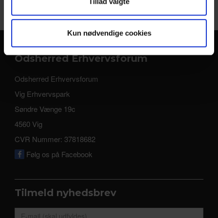
Tillad valgte
Kun nødvendige cookies
Odsherred Erhvervsforum
Odsherred Erhvervsforum
Vig Erhvervspark
Søndre Vænge 19c
4560 Vig
CVR Nummer: 37818682
Følg os på Facebook
Tilmeld nyhedsbrev