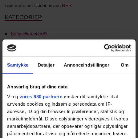
Læs mere om Uddannelsen
HER
KATEGORIER
Behandlernetværk
Detail & erhverv
Erhvervsguiden (Medlem til medlem)
Samtykke
Detaljer
Annonceindstillinger
Om
Faglært arbejdskraft
Formanden har ordet
Ansvarlig brug af dine data
Generationsskifte
Vi og
vores 980 partnere
ønsker dit samtykke til at
anvende cookies og indsamle persondata om IP-
HR-netværk
adresse, ID og din browser til præferencer, statistik og
marketingformål. Disse oplysninger videregives til vores
Ikke kategoriseret
samarbejdspartnere, der opbevarer og tilgår oplysninger
på din enhed for at vise dig målrettede annoncer, levere
Jobmarked