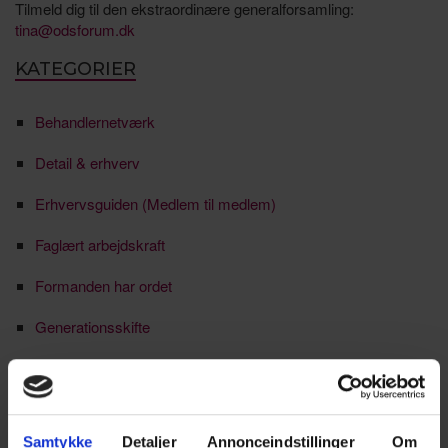
Tilmeld dig til den ekstraordinære generalforsamling:
tina@odsforum.dk
KATEGORIER
Behandlernetværk
Detail & erhverv
Erhvervsguiden (Medlem til medlem)
Faglært arbejdskraft
Formanden har ordet
Generationsskifte
HR-netværk
Ikke kategoriseret
Samtykke
Detaljer
Annonceindstillinger
Om