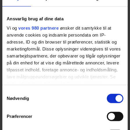
Jobmarked
Købstaden Nykøbing Sj.
Ansvarlig brug af dine data
Kultur & events
Vi og
vores 980 partnere
ønsker dit samtykke til at
anvende cookies og indsamle persondata om IP-
Lærlinge & elever
adresse, ID og din browser til præferencer, statistik og
Netværk
marketingformål. Disse oplysninger videregives til vores
samarbejdspartnere, der opbevarer og tilgår oplysninger
Nyheder
på din enhed for at vise dig målrettede annoncer, levere
tilpasset indhold, foretage annonce- og indholdsmåling,
Nyhedsbreve
lave målgruppeundersøgelser og udvikle tjenester. Se
Odsherred Erhvervsforum
mere information under
indstillinger
og i vores
persondatapolitik. Du kan altid trække dit samtykke
Samtykkevalg
Odsherred Kommune
tilbage eller ændre indstillinger fra vores
Nødvendig
"Cookiedeklaration", eller ved at trykke på "Privacy
Soloselvstændignetværk
trigger" ikonet.
Præferencer
Uddannelse & kurser
Dine valg anvendes på hele websitet.