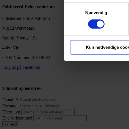
Dine valg anvendes på hele w
Samtykkevalg
Odsherred Erhvervsforum
Nødvendig
Vi bruger cookies til at tilpas
Odsherred Erhvervsforum
vores trafik. Vi deler også 
Vig Erhvervspark
annonceringspartnere og anal
dem, eller som de har indsaml
Søndre Vænge 19c
Kun nødvendige cook
4560 Vig
CVR Nummer: 37818682
Følg os på Facebook
Tilmeld nyhedsbrev
E-mail
*
Fornavn
Efternavn
Evt. virksomhed