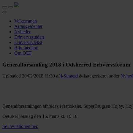
Velkommen
Arrangementer
Nyheder
Erhvervsguiden
Erhvervsvækst
Bliv medlem
Om OEF
Generalforsamling 2018 i Odsherred Erhvervsforum
Uploaded
20/02/2018 11:30
af
i-Strategi
&
kategoriseret under
Nyhed
Generalforsamlingen afholdes i festlokalet, SuperBrugsen Højby, Højb
Det sker torsdag den 15. marts kl. 16-18.
Se invitationen her.