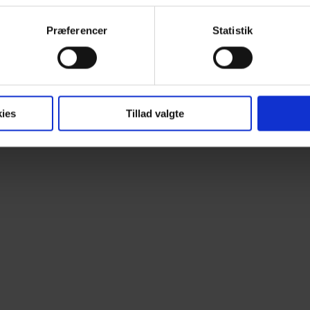
ebsitet.
Præferencer
Statistik
se vores indhold og annoncer, til at vise dig funktioner til sociale
oplysninger om din brug af vores hjemmeside med vores partnere i
ysepartnere. Vores partnere kan kombinere disse data med andr
et fra din brug af deres tjenester.
ies
Tillad valgte