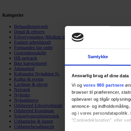
Kategorier
Behandlernetværk
Detail & erhverv
Erhvervsguiden (Medlem til medlem)
Faglært arbejdskraft
Formanden har ordet
Generationsskifte
Samtykke
HR-netværk
Ikke kategoriseret
Jobmarked
Købstaden Nykøbing Sj.
Ansvarlig brug af dine data
Kultur & events
Lærlinge & elever
Vi og
vores 980 partnere
øns
Netværk
browser til præferencer, stat
Nyheder
opbevarer og tilgår oplysning
Nyhedsbreve
Odsherred Erhvervsforum
annonce- og indholdsmåling,
Odsherred Kommune
og i vores persondatapolitik. 
Soloselvstændignetværk
"Cookiedeklaration", eller ved
Uddannelse & kurser
Uddannelsesalliancen