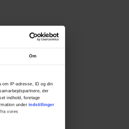
Om
a om IP-adresse, ID og din
s samarbejdspartnere, der
set indhold, foretage
ormation under
indstillinger
 fra vores