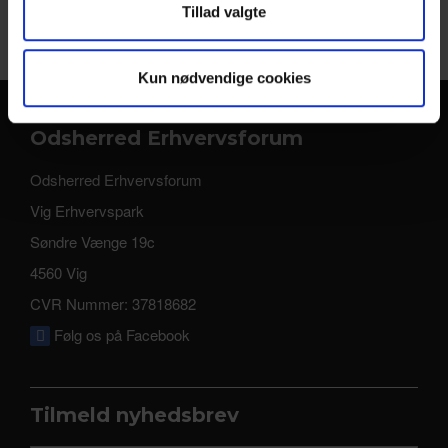
Uddannelsesalliancen
Tillad valgte
Kun nødvendige cookies
Odsherred Erhvervsforum
Odsherred Erhvervsforum
Vig Erhvervspark
Søndre Vænge 19c
4560 Vig
CVR Nummer: 37818682
Følg os på Facebook
Tilmeld nyhedsbrev