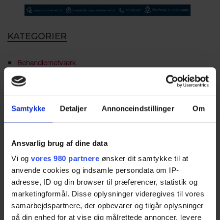
KATEGORIER
Behandlernetværk
Detail & erhverv
Erhvervsguiden (Medlem til medlem)
Samtykke
Detaljer
Annonceindstillinger
Om
Faglært arbejdskraft
Formanden har ordet
Ansvarlig brug af dine data
Vi og
vores 980 partnere
ønsker dit samtykke til at
Generationsskifte
anvende cookies og indsamle persondata om IP-
HR-netværk
adresse, ID og din browser til præferencer, statistik og
marketingformål. Disse oplysninger videregives til vores
Ikke kategoriseret
samarbejdspartnere, der opbevarer og tilgår oplysninger
på din enhed for at vise dig målrettede annoncer, levere