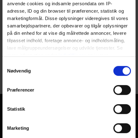
anvende cookies og indsamle persondata om IP-
Nyhedsbreve
adresse, ID og din browser til præferencer, statistik og
marketingformål. Disse oplysninger videregives til vores
Odsherred Erhvervsforum
samarbejdspartnere, der opbevarer og tilgår oplysninger
på din enhed for at vise dig målrettede annoncer, levere
Odsherred Kommune
tilpasset indhold, foretage annonce- og indholdsmåling,
Soloselvstændignetværk
lave målgruppeundersøgelser og udvikle tjenester. Se
mere information under
indstillinger
og i vores
Uddannelse & kurser
persondatapolitik. Du kan altid trække dit samtykke
Samtykkevalg
tilbage eller ændre indstillinger fra vores
Nødvendig
Uddannelsesalliancen
"Cookiedeklaration", eller ved at trykke på "Privacy
trigger" ikonet.
Præferencer
Dine valg anvendes på hele websitet.
Statistik
Odsherred Erhvervsforum
Vi bruger cookies til at tilpasse vores indhold og
annoncer, til at vise dig funktioner til sociale medier og til
Odsherred Erhvervsforum
Marketing
at analysere vores trafik. Vi deler også oplysninger om
Vig Erhvervspark
din brug af vores hjemmeside med vores partnere inden