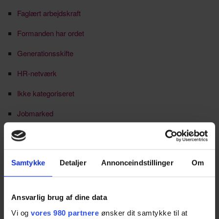
Faglært arbejdskraft
Formanden har ordet
Generationsskifte
HR-netværk
Ikke kategoriseret
Jobmarked
Købstaden Nykøbing Sj.
Kultur & events
Samtykke
Detaljer
Annonceindstillinger
Om
Lærlinge & elever
Netværk
Ansvarlig brug af dine data
Nyheder
Vi og
vores 980 partnere
ønsker dit samtykke til at