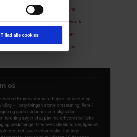
 medier og til at analysere
Odsherred Kommune
nden for sociale medier,
e oplysninger, du har givet
Soloselvstændignetværk
Uddannelse & kurser
Tillad alle cookies
Uddannelsesalliancen
m os
sherred Erhvervsforum arbejder for vækst og
ikling – i betydningen større omsætning, flere i
bejde og gode uddannelsesmuligheder.
m forening søger vi at påvirke erhvervspolitiske
tag og beslutninger til erhvervslivets fordel, ligesom
opfordrer det lokale erhvervsliv til at tage
dansvar for erhvervsudviklingen i Odsherred.