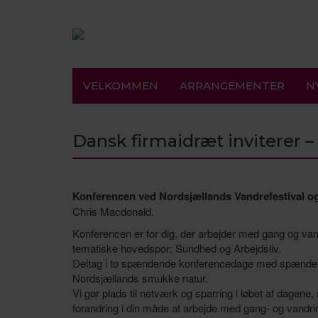
VELKOMMEN
ARRANGEMENTER
N
Dansk firmaidræt inviterer – 
Konferencen ved Nordsjællands Vandrefestival o
Chris Macdonald.
Konferencen er for dig, der arbejder med gang og vandr
tematiske hovedspor; Sundhed og Arbejdsliv.
Deltag i to spændende konferencedage med spændend
Nordsjællands smukke natur.
Vi gør plads til netværk og sparring i løbet af dagene
forandring i din måde at arbejde med gang- og vandri