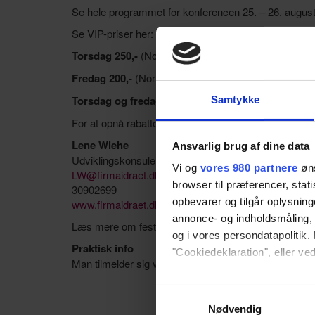
Se hele programmet for konferencen 25. – 26. augus
Se VIP-priser her:
Torsdag 250,-
(Normalt 1.099,-)
Fredag 200,-
(Normalt 599,-)
Torsdag og fredag 450,-
(Normalt 1499,-)
Samtykke
For at opnå rabatten skal du oplyse en rabatkode, som
Lene Wiehe
Ansvarlig brug af dine data
Udviklingskonsulent i Dansk Firmaidræt
Vi og
vores 980 partnere
øns
LW@firmaidraet.dk
browser til præferencer, stat
30902699
opbevarer og tilgår oplysning
www.firmaidraet.dk
annonce- og indholdsmåling,
Læs mere om festivalen her:
https://www.nordsjaella
og i vores persondatapolitik. 
Praktisk info
"Cookiedeklaration", eller ved
Man tilmelder sig via dette
LINK
og anvender den opl
Dine valg anvendes på hele w
Samtykkevalg
Nødvendig