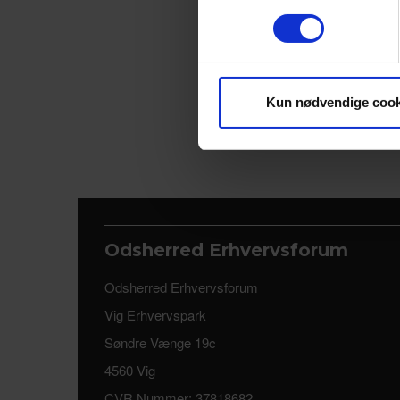
Vi bruger cookies til at tilpas
vores trafik. Vi deler også 
annonceringspartnere og anal
dem, eller som de har indsaml
Kun nødvendige cook
Odsherred Erhvervsforum
Odsherred Erhvervsforum
Vig Erhvervspark
Søndre Vænge 19c
4560 Vig
CVR Nummer: 37818682