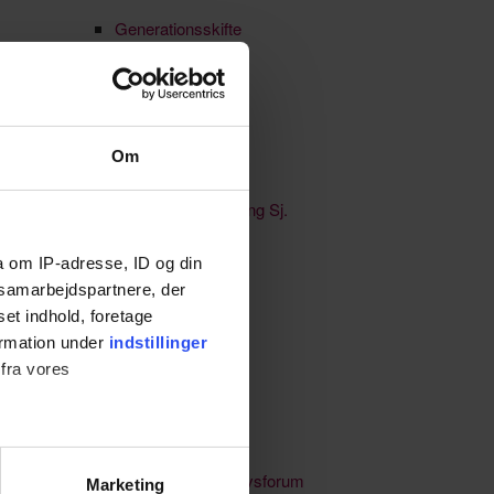
Generationsskifte
HR-netværk
Ikke kategoriseret
Om
Jobmarked
Købstaden Nykøbing Sj.
Kultur & events
a om IP-adresse, ID og din
s samarbejdspartnere, der
Lærlinge & elever
set indhold, foretage
Netværk
ormation under
indstillinger
 fra vores
Nyheder
Nyhedsbreve
Odsherred Erhvervsforum
Marketing