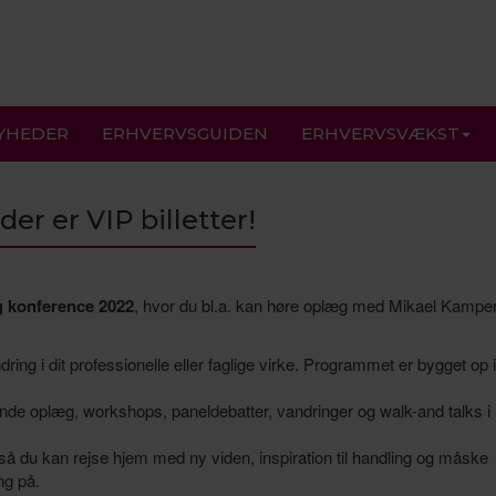
YHEDER
ERHVERVSGUIDEN
ERHVERVSVÆKST
der er VIP billetter!
g konference 2022
, hvor du bl.a. kan høre oplæg med Mikael Kampe
ing i dit professionelle eller faglige virke. Programmet er bygget op i
e oplæg, workshops, paneldebatter, vandringer og walk-and talks i
, så du kan rejse hjem med ny viden, inspiration til handling og måske
ng på.