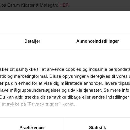
t på Esrum Kloster & Møllegård
HER
Detaljer
Annonceindstillinger
 du kan få i sekretariatet i Odsherred Erhvervsforum – eller kontakt
ker dit samtykke til at anvende cookies og indsamle persondat
istik og marketingformål. Disse oplysninger videregives til vore
er på din enhed for at vise dig målrettede annoncer, levere tilpas
 lave målgruppeundersøgelser og udvikle tjenester. Se mere inf
ndsvandrefestival.dk/
Du kan altid trække dit samtykke tilbage eller ændre indstillinger
 at trykke på "Privacy trigger" ikonet.
yste rabatkode.
ebsitet.
Præferencer
Statistik