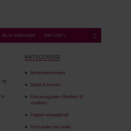
BLIV MEDLEM
OM OEF
KATEGORIER
Behandlernetværk
r og
Detail & erhverv
 to
Erhvervsguiden (Medlem til
medlem)
Faglært arbejdskraft
Formanden har ordet