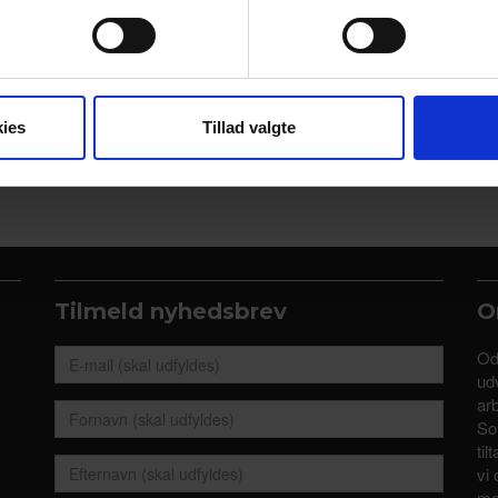
se vores indhold og annoncer, til at vise dig funktioner til sociale
oplysninger om din brug af vores hjemmeside med vores partnere i
ysepartnere. Vores partnere kan kombinere disse data med andr
et fra din brug af deres tjenester.
ies
Tillad valgte
Tilmeld nyhedsbrev
O
Od
udv
ar
So
til
vi 
me