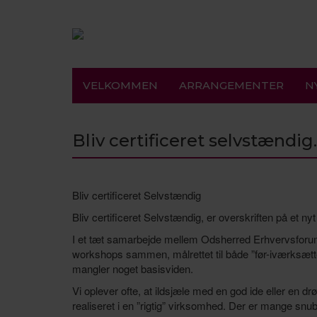
VELKOMMEN
ARRANGEMENTER
N
Bliv certificeret selvstændig.
Bliv certificeret Selvstændig
Bliv certificeret Selvstændig, er overskriften på et n
I et tæt samarbejde mellem Odsherred Erhvervsforu
workshops sammen, målrettet til både ”før-iværksætter
mangler noget basisviden.
Vi oplever ofte, at ildsjæle med en god ide eller en d
realiseret i en ”rigtig” virksomhed. Der er mange snu