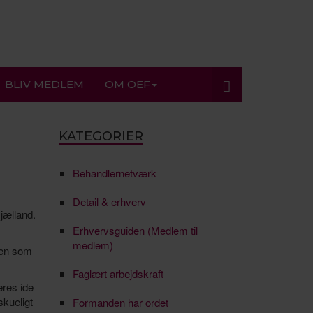
BLIV MEDLEM
OM OEF
KATEGORIER
Behandlernetværk
Detail & erhverv
jælland.
Erhvervsguiden (Medlem til
medlem)
men som
Faglært arbejdskraft
eres ide
skueligt
Formanden har ordet