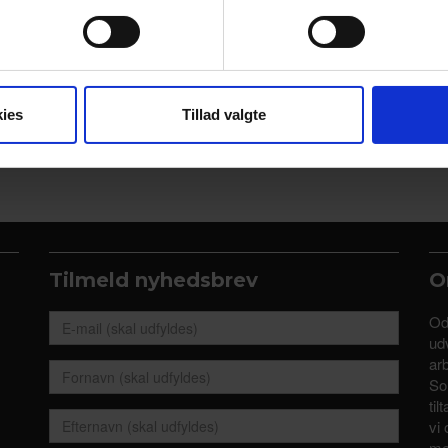
rhverv.dk.
se vores indhold og annoncer, til at vise dig funktioner til sociale
oplysninger om din brug af vores hjemmeside med vores partnere i
ysepartnere. Vores partnere kan kombinere disse data med andr
et fra din brug af deres tjenester.
ies
Tillad valgte
Tilmeld nyhedsbrev
O
Od
udv
ar
So
til
vi 
me