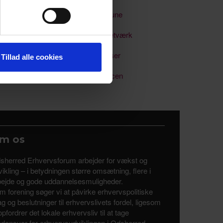
 medier og til at analysere
Odsherred Kommune
nden for sociale medier,
e oplysninger, du har givet
Soloselvstændignetværk
Uddannelse & kurser
Tillad alle cookies
Uddannelsesalliancen
m os
sherred Erhvervsforum arbejder for vækst og
ikling – i betydningen større omsætning, flere i
bejde og gode uddannelsesmuligheder.
m forening søger vi at påvirke erhvervspolitiske
tag og beslutninger til erhvervslivets fordel, ligesom
opfordrer det lokale erhvervsliv til at tage
dansvar for erhvervsudviklingen i Odsherred.