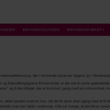
YHEDER
ERHVERVSGUIDEN
ERHVERVSVÆKST
yt iværksætterkursus, der i skrivende stund ser dagens lys i Nordvests
m og Kalundborgegnens Erhvervsråd, er der sat en serie spændende
en” og til den ildsjæl, der
er
kommet i gang med sin virksomhed, 
røm, løber panden mod en mur, når de for alvor skal i gang med at få d
bletråde man kan falde i undervejs. Ofte så mange, at det bliver uover