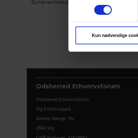
Du kan se mere på hhv. Odsforum.dk og kalundborge
Vi bruger cookies til at tilpas
vores trafik. Vi deler også 
annonceringspartnere og anal
dem, eller som de har indsaml
Kun nødvendige cook
Odsherred Erhvervsforum
Odsherred Erhvervsforum
Vig Erhvervspark
Søndre Vænge 19c
4560 Vig
CVR Nummer: 37818682