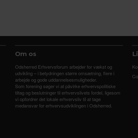
Om os
L
Odsherred Erhvervsforum arbejder for vækst og
Ko
udvikling – i betydningen større omsætning, flere i
Coo
arbejde og gode uddannelsesmuligheder.
Som forening søger vi at påvirke erhvervspolitiske
tiltag og beslutninger til erhvervslivets fordel, ligesom
vi opfordrer det lokale erhvervsliv til at tage
medansvar for erhvervsudviklingen i Odsherred.