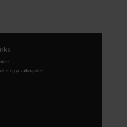
inks
ntakt
kie- og privatlivspolitik