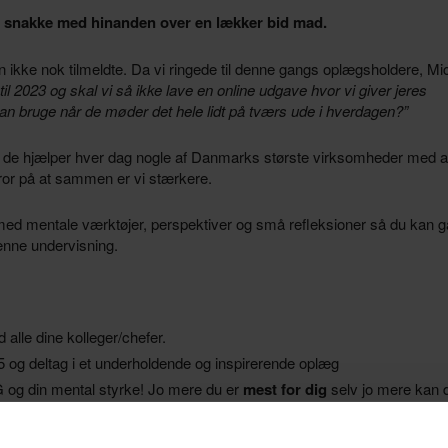
 at snakke med hinanden over en lækker bid mad.
n ikke nok tilmeldte. Da vi ringede til denne gangs oplægsholdere, Mi
til 2023 og skal vi så ikke lave en online udgave hvor vi giver jeres
n bruge når de møder det hele lidt på tværs ude i hverdagen?”
g de hjælper hver dag nogle af Danmarks største virksomheder med a
or på at sammen er vi stærkere.
ed mentale værktøjer, perspektiver og små refleksioner så du kan g
enne undervisning.
alle dine kolleger/chefer.
55 og deltag i et underholdende og inspirerende oplæg
IG og din mental styrke! Jo mere du er
mest for dig
selv jo mere kan 