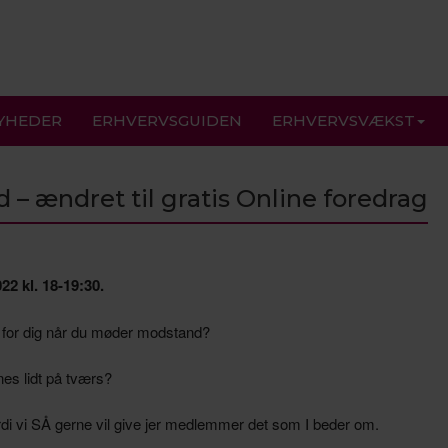
YHEDER
ERHVERVSGUIDEN
ERHVERVSVÆKST
 – ændret til gratis Online foredrag
2 kl. 18-19:30.
ere for dig når du møder modstand?
nes lidt på tværs?
di vi SÅ gerne vil give jer medlemmer det som I beder om.