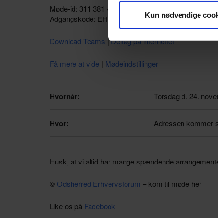
Møde-id:
311 381 480 856
Kun nødvendige cook
Adgangskode: EHNFnH
Download Teams
|
Deltag på internettet
Få mere at vide
|
Mødeindstillinger
Hvornår:
Torsdag
d. 24. nove
Hvor:
Adressen kommer 
Husk, at vi altid har mange spændende arrangement
©
Odsherred Erhvervsforum
– kom til møde her
Like os på
Facebook