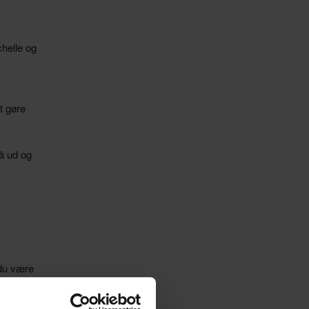
chelle og
t gøre
å ud og
du være