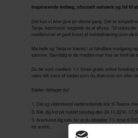
Inspirerende indlæg, uformelt netværk og tid til
Det kan vi ikke give jer denne gang. Der er simpelthe
Tanja, nærmeste nægtede de at aflyse.
”Vi udskyder 
medlemmer et godt boost af mentaltræning som de ka
Michelle og Tanja er trænet i at håndtere modgang o
samme. Samtidig er de medlemmer hos os fordi de tr
Du får som medlem 1½ times gratis online foredrag m
være lidt mere af sådan som du drømmer om efter d
Sådan deltager du!
Del og videresend nedenstående link til Teams med 
Klik dig ind på mødet torsdag den 24.11.22 kl. 17.
Anerkend dig selv for at du afsætter 1½ time til D
for andre.