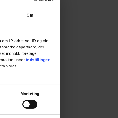
Om
a om IP-adresse, ID og din
res
s samarbejdspartnere, der
set indhold, foretage
ormation under
indstillinger
 fra vores
Marketing
 medier og til at analysere
nden for sociale medier,
e oplysninger, du har givet