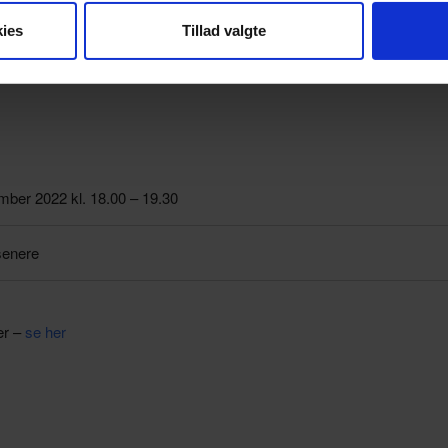
ies
Tillad valgte
mber 2022 kl. 18.00 – 19.30
senere
er –
se her