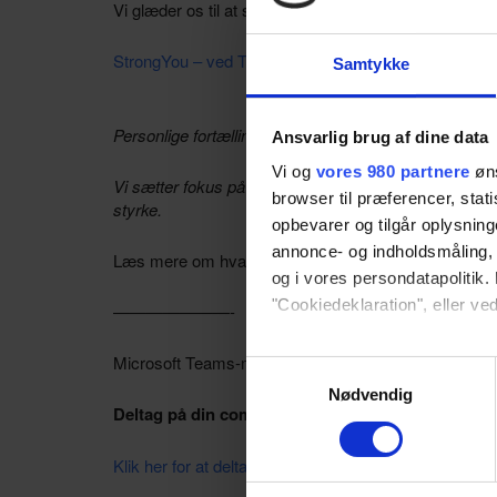
Vi glæder os til at se dig
StrongYou – ved Tanja og Michelle.
Samtykke
Personlige fortællinger ændrer verden.
Ansvarlig brug af dine data
Vi og
vores 980 partnere
øns
Vi sætter fokus på hvad vi kan forandre, når vi begynder
browser til præferencer, stat
styrke.
opbevarer og tilgår oplysning
annonce- og indholdsmåling,
Læs mere om hvad StrongYou kan tilbyde
HER
og i vores persondatapolitik. 
"Cookiedeklaration", eller ved
———————-
Dine valg anvendes på hele w
Microsoft Teams-møde
Samtykkevalg
Nødvendig
Deltag på din computer eller mobilapp
Vi bruger cookies til at tilpas
vores trafik. Vi deler også 
Klik her for at deltage i mødet
annonceringspartnere og anal
dem, eller som de har indsaml