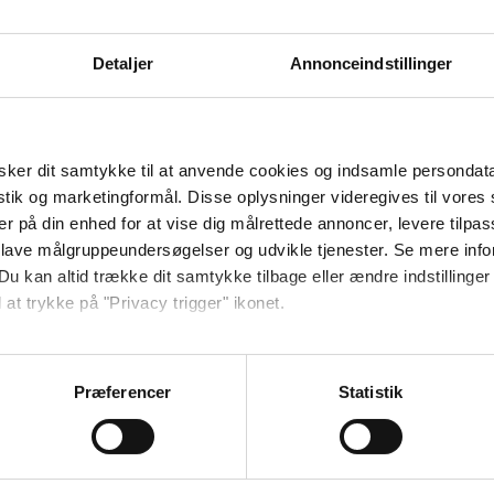
Detaljer
Annonceindstillinger
ker dit samtykke til at anvende cookies og indsamle persondat
 at lytte til os selv og lytte til andre. Vores personlige historie er vo
istik og marketingformål. Disse oplysninger videregives til vore
er på din enhed for at vise dig målrettede annoncer, levere tilpas
 lave målgruppeundersøgelser og udvikle tjenester. Se mere inf
Du kan altid trække dit samtykke tilbage eller ændre indstillinger
 at trykke på "Privacy trigger" ikonet.
ebsitet.
Præferencer
Statistik
se vores indhold og annoncer, til at vise dig funktioner til sociale
oplysninger om din brug af vores hjemmeside med vores partnere i
ysepartnere. Vores partnere kan kombinere disse data med andr
et fra din brug af deres tjenester.