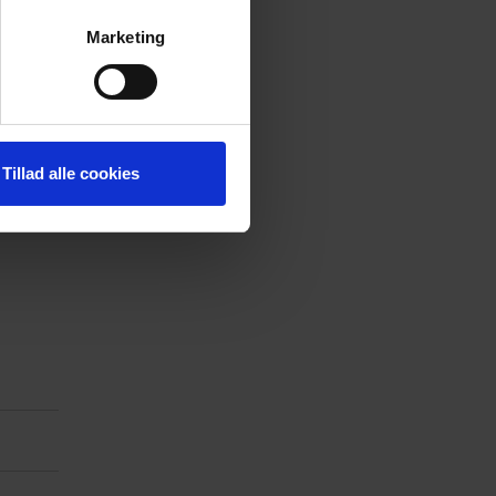
rbudt at
Marketing
 medier og til at analysere
nden for sociale medier,
e oplysninger, du har givet
Tillad alle cookies
andre