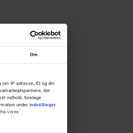
Om
r sidder
a om IP-adresse, ID og din
s samarbejdspartnere, der
se sine
set indhold, foretage
ormation under
indstillinger
 fra vores
de andre