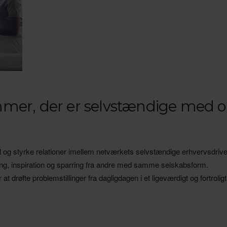
mer, der er selvstændige med op
l og styrke relationer imellem netværkets selvstændige erhvervsdriv
ling, inspiration og sparring fra andre med samme selskabsform.
t drøfte problemstillinger fra dagligdagen i et ligeværdigt og fortrolig