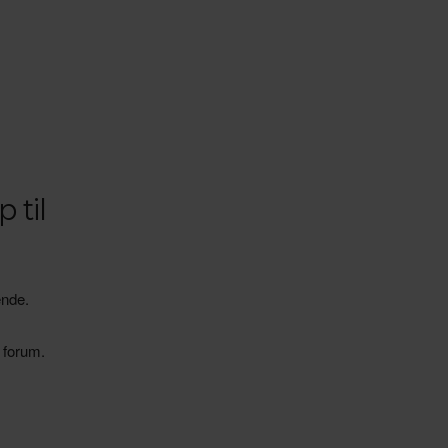
 til
ende.
t forum.