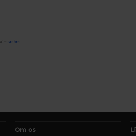
er –
se her
Om os
L