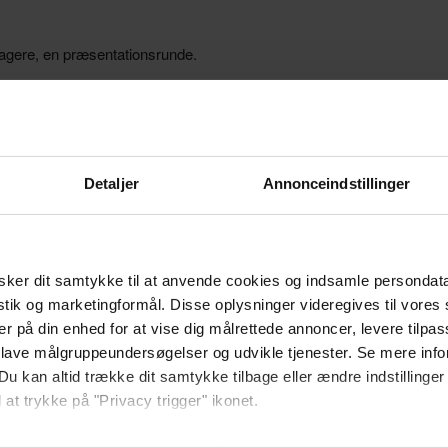
ltagere, en præsentationsrunde.
 Erhvervsforum
Detaljer
Annonceindstillinger
e den der vælger at sætte sig i den positive stol. Gevinsten for den de
å råd og anbefalinger fra de andre i netværket.
ker dit samtykke til at anvende cookies og indsamle persondat
istik og marketingformål. Disse oplysninger videregives til vore
 virksomhed, kan der altid læres noget nyt eller man kan begynde at 
er på din enhed for at vise dig målrettede annoncer, levere tilpas
 lave målgruppeundersøgelser og udvikle tjenester. Se mere inf
Du kan altid trække dit samtykke tilbage eller ændre indstillinger
entere sig selv og deres virksomheds stærke og svage sider over for 
 at trykke på "Privacy trigger" ikonet.