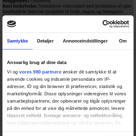
Beliggenhed:
Odsherred
Kort beskrivelse:
Veletableret virksomhed med produktion af egne
forarbejdede fødevare produkter til butik, engros og firmagaver.
Status:
Person(er) i forbindelse med videreførelse i et løbende
generationsskifte
Model
: Åben for dialog – gerne gradvis overdragelse
Tidsramme:
Indenfor 1-3 år
Kontakt:
Odsherred Erhvervsforum
Samtykke
Detaljer
Annonceindstillinger
Om
Virksomhed #103
Branche:
Gårdbutik
Beliggenhed:
Odsherred
Ansvarlig brug af dine data
Kort beskrivelse:
Veletableret Gårdbutik med god omsætning med
salg af egne forarbejdede fødevarer, samt sortiment fra eksterne
Vi og
vores 980 partnere
ønsker dit samtykke til at
lokale lev. + stort firmagave salg
anvende cookies og indsamle persondata om IP-
Status:
Person(er) i forbindelse med videreførelse i et løbende
adresse, ID og din browser til præferencer, statistik og
generationsskifte
Model
: Åben for dialog – gerne gradvis overdragelse
marketingformål. Disse oplysninger videregives til vores
Tidsramme:
Indenfor 1-3 år
samarbejdspartnere, der opbevarer og tilgår oplysninger
Kontakt:
Odsherred Erhvervsforum
på din enhed for at vise dig målrettede annoncer, levere
Virksomhed #107
tilpasset indhold, foretage annonce- og indholdsmåling,
Branche:
Restauration
lave målgruppeundersøgelser og udvikle tjenester. Se
Beliggenhed:
Odsherred
mere information under
indstillinger
og i vores
Kort beskrivelse:
Veletableret restauration med sin helt egen
særegne, anvender lokale urter og er særdels vellidt blandt gæster.