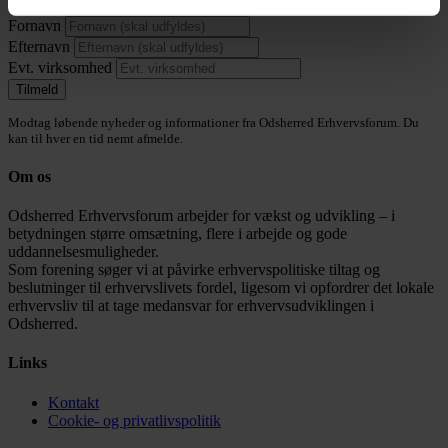
E-mail
*
Fornavn
Efternavn
Evt. virksomhed
Modtag løbende nyheder og informationer fra Odsherred Erhvervsforum. Du
kan til hver en tid nemt afmelde.
Om os
Odsherred Erhvervsforum arbejder for vækst og udvikling – i
betydningen større omsætning, flere i arbejde og gode
uddannelsesmuligheder.
Som forening søger vi at påvirke erhvervspolitiske tiltag og
beslutninger til erhvervslivets fordel, ligesom vi opfordrer det lokale
erhvervsliv til at tage medansvar for erhvervsudviklingen i
Odsherred.
Links
Kontakt
Cookie- og privatlivspolitik