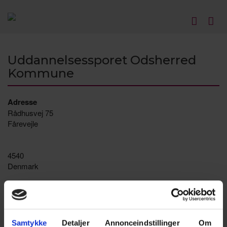
Uddannelsessporet Odsherred
Kommune
Adresse
Rådhusvej 75
Fårevejle
4540
Denmark
Kommende arrangementer
Samtykke
Detaljer
Annonceindstillinger
Om