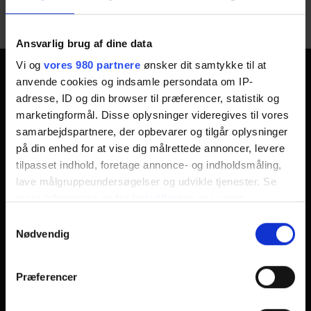
<li>Der er ingen arrangementer på denne lokalitet</li>
Ansvarlig brug af dine data
Vi og
vores 980 partnere
ønsker dit samtykke til at
anvende cookies og indsamle persondata om IP-
Odsherred Erhvervsforum
adresse, ID og din browser til præferencer, statistik og
marketingformål. Disse oplysninger videregives til vores
Odsherred Erhvervsforum
samarbejdspartnere, der opbevarer og tilgår oplysninger
Vig Erhvervspark
på din enhed for at vise dig målrettede annoncer, levere
Søndre Vænge 19c
tilpasset indhold, foretage annonce- og indholdsmåling,
4560 Vig
lave målgruppeundersøgelser og udvikle tjenester. Se
mere information under
indstillinger
og i vores
CVR Nummer: 37818682
persondatapolitik. Du kan altid trække dit samtykke
Samtykkevalg
Følg os på Facebook
tilbage eller ændre indstillinger fra vores
Nødvendig
"Cookiedeklaration", eller ved at trykke på "Privacy
trigger" ikonet.
Præferencer
Tilmeld nyhedsbrev
Dine valg anvendes på hele websitet.