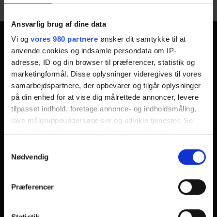
Ansvarlig brug af dine data
Vi og
vores 980 partnere
ønsker dit samtykke til at
Odsherred Erhvervsforum
anvende cookies og indsamle persondata om IP-
adresse, ID og din browser til præferencer, statistik og
Odsherred Erhvervsforum
marketingformål. Disse oplysninger videregives til vores
Vig Erhvervspark
samarbejdspartnere, der opbevarer og tilgår oplysninger
på din enhed for at vise dig målrettede annoncer, levere
Søndre Vænge 19c
tilpasset indhold, foretage annonce- og indholdsmåling,
4560 Vig
lave målgruppeundersøgelser og udvikle tjenester. Se
CVR Nummer: 37818682
mere information under
indstillinger
og i vores
Følg os på Facebook
persondatapolitik. Du kan altid trække dit samtykke
Samtykkevalg
tilbage eller ændre indstillinger fra vores
Nødvendig
"Cookiedeklaration", eller ved at trykke på "Privacy
trigger" ikonet.
Tilmeld nyhedsbrev
Præferencer
Dine valg anvendes på hele websitet.
Statistik