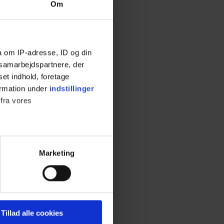
Om
a om IP-adresse, ID og din
s samarbejdspartnere, der
set indhold, foretage
ormation under
indstillinger
 fra vores
Marketing
 medier og til at analysere
nden for sociale medier,
e oplysninger, du har givet
Tillad alle cookies