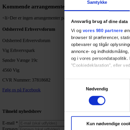
Samtykke
Kommende arrangementer
<li>Der er ingen arrangementer på denne lokalitet</li>
Ansvarlig brug af dine data
Odsherred Erhvervsforum
Vi og
vores 980 partnere
øns
browser til præferencer, stat
Odsherred Erhvervsforum
opbevarer og tilgår oplysning
Vig Erhvervspark
annonce- og indholdsmåling,
og i vores persondatapolitik. 
Søndre Vænge 19c
"Cookiedeklaration", eller ved
4560 Vig
Dine valg anvendes på hele w
CVR Nummer: 37818682
Samtykkevalg
Nødvendig
Følg os på Facebook
Vi bruger cookies til at tilpas
vores trafik. Vi deler også 
annonceringspartnere og anal
Tilmeld nyhedsbrev
dem, eller som de har indsaml
E-mail
*
Kun nødvendige cook
Fornavn