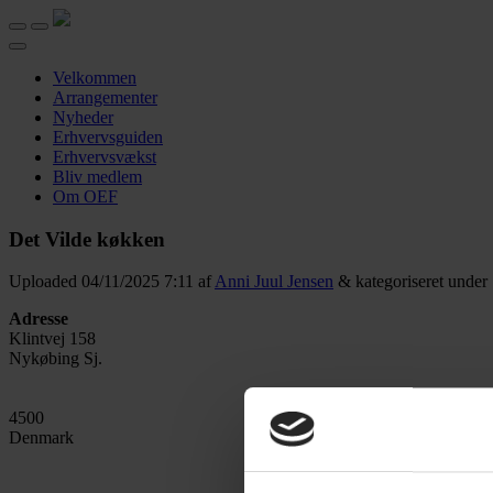
Velkommen
Arrangementer
Nyheder
Erhvervsguiden
Erhvervsvækst
Bliv medlem
Om OEF
Det Vilde køkken
Uploaded
04/11/2025 7:11
af
Anni Juul Jensen
&
kategoriseret under
Adresse
Klintvej 158
Nykøbing Sj.
4500
Denmark