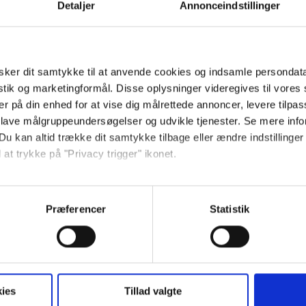
Detaljer
Annonceindstillinger
ker dit samtykke til at anvende cookies og indsamle persondat
istik og marketingformål. Disse oplysninger videregives til vore
er på din enhed for at vise dig målrettede annoncer, levere tilpas
 lave målgruppeundersøgelser og udvikle tjenester. Se mere inf
Du kan altid trække dit samtykke tilbage eller ændre indstillinger
 at trykke på "Privacy trigger" ikonet.
ebsitet.
Præferencer
Statistik
se vores indhold og annoncer, til at vise dig funktioner til sociale
oplysninger om din brug af vores hjemmeside med vores partnere i
ysepartnere. Vores partnere kan kombinere disse data med andr
et fra din brug af deres tjenester.
ies
Tillad valgte