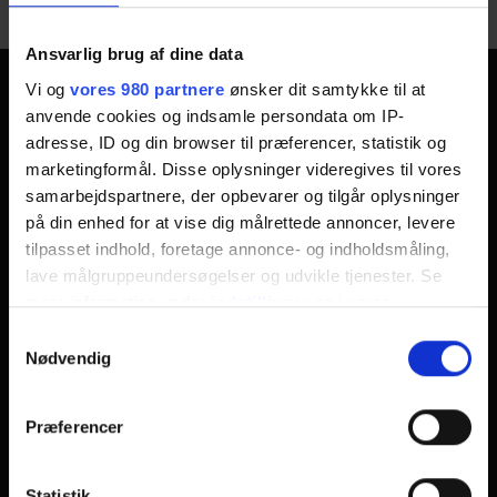
Ansvarlig brug af dine data
Vi og
vores 980 partnere
ønsker dit samtykke til at
Odsherred Erhvervsforum
anvende cookies og indsamle persondata om IP-
adresse, ID og din browser til præferencer, statistik og
Odsherred Erhvervsforum
marketingformål. Disse oplysninger videregives til vores
Vig Erhvervspark
samarbejdspartnere, der opbevarer og tilgår oplysninger
på din enhed for at vise dig målrettede annoncer, levere
Søndre Vænge 19c
tilpasset indhold, foretage annonce- og indholdsmåling,
4560 Vig
lave målgruppeundersøgelser og udvikle tjenester. Se
CVR Nummer: 37818682
mere information under
indstillinger
og i vores
persondatapolitik. Du kan altid trække dit samtykke
Følg os på Facebook
Samtykkevalg
tilbage eller ændre indstillinger fra vores
Nødvendig
"Cookiedeklaration", eller ved at trykke på "Privacy
trigger" ikonet.
Tilmeld nyhedsbrev
Præferencer
Dine valg anvendes på hele websitet.
Statistik