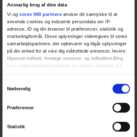
Ansvarlig brug af dine data
Lovgivning, overenskomster og regler
HR’s rolle i forretningsudvikling
Vi og
vores 980 partnere
ønsker dit samtykke til at
anvende cookies og indsamle persondata om IP-
Netværket er åbent, indtil det når en deltagerbestemt størrelse.
adresse, ID og din browser til præferencer, statistik og
Netværket beslutter selv sine dagsordner og mødefrekvenser.
marketingformål. Disse oplysninger videregives til vores
Odsherred Erhvervsforum udarbejder invitationer og har en
samarbejdspartnere, der opbevarer og tilgår oplysninger
deltager med på møderne.
på din enhed for at vise dig målrettede annoncer, levere
tilpasset indhold, foretage annonce- og indholdsmåling,
Det er gratis for medlemmer at deltage
lave målgruppeundersøgelser og udvikle tjenester. Se
mere information under
indstillinger
og i vores
persondatapolitik. Du kan altid trække dit samtykke
Hvornår:
Torsdag
d. 19. marts 2026 kl. 8.30 – 10.30
Samtykkevalg
tilbage eller ændre indstillinger fra vores
Nødvendig
"Cookiedeklaration", eller ved at trykke på "Privacy
Odsherred Erhvervsforum, Søndre Vænge
trigger" ikonet.
Hvor:
19c, 4560 Vig
Præferencer
Dine valg anvendes på hele websitet.
Statistik
TILMELDING
Vi bruger cookies til at tilpasse vores indhold og