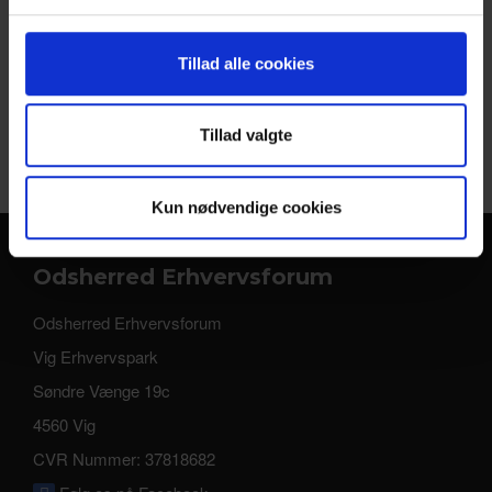
©
Odsherred Erhvervsforum
– kom til møde her
for sociale medier, annonceringspartnere og
analysepartnere. Vores partnere kan kombinere disse
Like os på
Facebook
Tillad alle cookies
data med andre oplysninger, du har givet dem, eller som
de har indsamlet fra din brug af deres tjenester.
Følg os på
LinkedIn
Tillad valgte
Kun nødvendige cookies
Odsherred Erhvervsforum
Odsherred Erhvervsforum
Vig Erhvervspark
Søndre Vænge 19c
4560 Vig
CVR Nummer: 37818682