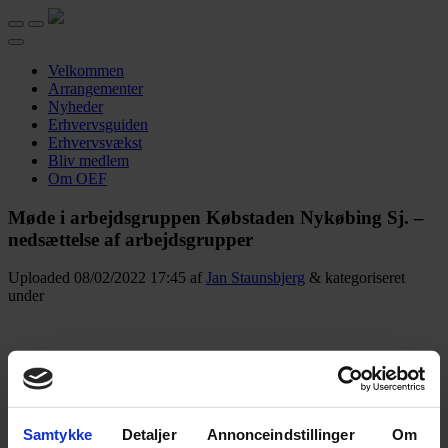
Velkommen
Arrangementer
Nyheder
Erhvervsguiden
Erhvervsvækst
Bliv medlem
Om OEF
Møde i arbejdsgruppen Købstaden Nykøbing Sj. –
nedsættelse af arbejdsgrupper
Uploaded
08/02/2022 17:45
af
Jan Staunsbjerg
&
kategoriseret
under
Dagsorden for mødet:
Velkommen
Medlems status og budget
Samtykke
Detaljer
Annonceindstillinger
Om
Forslag til udvalg og arbejdsgrupper