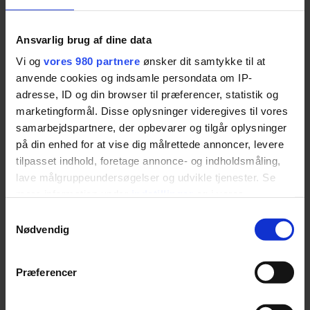
Forslag til struktur
Mobilisering/valg til udvalg og arbejdsgrupper
Opstart igangsætning
Ansvarlig brug af dine data
Eventuelt
Next step /næste møde
Vi og
vores 980 partnere
ønsker dit samtykke til at
Med venlig hilsen
anvende cookies og indsamle persondata om IP-
adresse, ID og din browser til præferencer, statistik og
Initiativgruppen
marketingformål. Disse oplysninger videregives til vores
samarbejdspartnere, der opbevarer og tilgår oplysninger
på din enhed for at vise dig målrettede annoncer, levere
Hvornår:
Tirsdag
d. 8. februar 2022 kl. 17.45 – 19.45
tilpasset indhold, foretage annonce- og indholdsmåling,
Hvor:
Odsherred Teater, Algade 36, 4500 Nykøbing Sj.
lave målgruppeundersøgelser og udvikle tjenester. Se
Tilmelding
mere information under
indstillinger
og i vores
persondatapolitik. Du kan altid trække dit samtykke
Samtykkevalg
Tilmeldinger er lukket for dette arrangement.
tilbage eller ændre indstillinger fra vores
Nødvendig
"Cookiedeklaration", eller ved at trykke på "Privacy
Husk, at vi altid har mange spændende arrangementer –
se her
trigger" ikonet.
©
Odsherred Erhvervsforum
– kom til møde her
Præferencer
Like os på
Facebook
Dine valg anvendes på hele websitet.