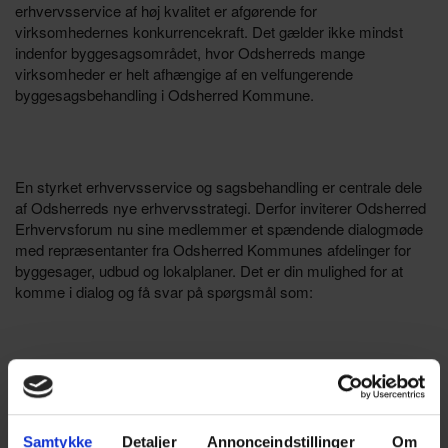
erhvervsservice af høj kvalitet er afgørende for
virksomhedernes konkurrencekraft. Det gælder ikke mindst
indenfor byggesagsområdet, hvor Odsherreds mange
virksomheder er helt afhængige af en velfungerende
byggesagsbehandling i Odsherred Kommune.
En styrket erhvervsservice og sagsbehandling er centrale dele
af Odsherreds nye erhvervsstrategi. Derfor inviterer Odsherred
Erhvervsforum nu sine medlemmer et spændende dialogmøde
med repræsentanter fra Odsherred Kommunes afdelinger for
byggesager, udbud og lokalplaner. Det er din mulighed for at
komme i dialog og få svar på spørgsmål som:
Hvad er op og ned om sagsbehandlingstiden for byggesager
– hvad er udfordringerne, hvad er løsningerne og hvad er
status?
Samtykke
Detaljer
Annonceindstillinger
Om