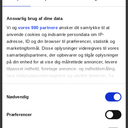
Hvilke planer har kommunen omkring udbud i den
kommende tid?
Hvorfor er lokalplaner vigtige for kommunen – og hvad er der
Ansvarlig brug af dine data
på vej af nyt?
Vil du være interesseret i at komme på et internt
Vi og
vores 980 partnere
ønsker dit samtykke til at
byggesagsbehandlingskursus, så du i fremtiden selv vil være
anvende cookies og indsamle persondata om IP-
klædt på eller kunne hjælpe andre med byggesagsindsendelse
adresse, ID og din browser til præferencer, statistik og
marketingformål. Disse oplysninger videregives til vores
samarbejdspartnere, der opbevarer og tilgår oplysninger
på din enhed for at vise dig målrettede annoncer, levere
Så kom og være i dialogen den 3. maj 2023 kl. 15.30-17.00 i
tilpasset indhold, foretage annonce- og indholdsmåling,
Pakhuset, Vesterbro Torv 4, 4500 Nykøbing Sj
lave målgruppeundersøgelser og udvikle tjenester. Se
mere information under
indstillinger
og i vores
persondatapolitik. Du kan altid trække dit samtykke
Samtykkevalg
tilbage eller ændre indstillinger fra vores
Nødvendig
"Cookiedeklaration", eller ved at trykke på "Privacy
Hvornår:
Mandag
d. 1. maj 2023 kl. 15.30 – 17.00
trigger" ikonet.
Præferencer
Pakhuset, Vesterbro Torv 4, 4500 Nykøbing
Dine valg anvendes på hele websitet.
Hvor: