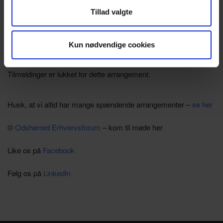
Nordstrand Mums, Nordstrandsvej 118, 4500
Hvor:
Tillad valgte
Nykøbing Sj.
Kun nødvendige cookies
TILMELDING
Tilmeldinger er lukket for dette arrangement.
Husk, at vi altid har mange spændende arrangementer –
se her
©
Odsherred Erhvervsforum
– kom til møde her
Like os på
Facebook
Følg os på
LinkedIn