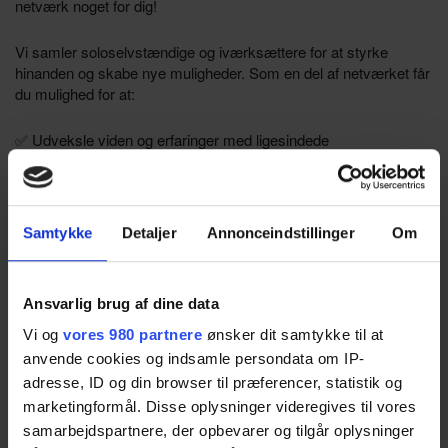
netværk noget for dig!
Vi samler soloselvstændige og iværksættere for at styrke
hinanden og skabe nye muligheder. Som en del af netværket får
du mulighed for at:
✅ Udveksle viden og erfaringer med ligesindede
✅ Få sparring på dine idéer og udfordringer
✅ Skabe nye samarbejder og relationer
Samtykke
Detaljer
Annonceindstillinger
Om
✅ Blive inspireret af oplæg og cases fra spændende
iværksættere
Ansvarlig brug af dine data
Vi og
vores 980 partnere
ønsker dit samtykke til at
Grib chancen for at udvide dit netværk og få nye perspektiver på
anvende cookies og indsamle persondata om IP-
din forretning. Vi glæder os til at byde dig velkommen!
adresse, ID og din browser til præferencer, statistik og
marketingformål. Disse oplysninger videregives til vores
Vi ser frem til din deltagelse på dette
samarbejdspartnere, der opbevarer og tilgår oplysninger
møde, der er fyldt med inspiration.