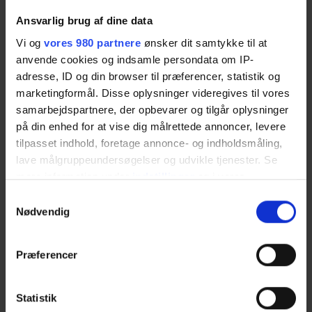
problemstillinger.
Ansvarlig brug af dine data
Den 2. februar vil han gøre os alle klogere på, hvad det vil sige
af have en professionel bestyrelse, og hvad det kræver af de
Vi og
vores 980 partnere
ønsker dit samtykke til at
enkelte bestyrelsesmedlemmer.
anvende cookies og indsamle persondata om IP-
Program:
adresse, ID og din browser til præferencer, statistik og
Kl. 19.00 Velkommen
marketingformål. Disse oplysninger videregives til vores
Kl. 19.05 Præsentation af Erhvervsforums
samarbejdspartnere, der opbevarer og tilgår oplysninger
Bestyrelsesnetværk/kartotek over emner til bestyrelser
på din enhed for at vise dig målrettede annoncer, levere
Kl. 19.20 Hør Keld Harbos inspirerende foredrag
tilpasset indhold, foretage annonce- og indholdsmåling,
Kl. 20.00 Spørgsmål og debat om bestyrelser
Tilmelding til jan@odsforum.dk senest den 27. januar
lave målgruppeundersøgelser og udvikle tjenester. Se
mere information under
indstillinger
og i vores
persondatapolitik. Du kan altid trække dit samtykke
Samtykkevalg
Hvornår:
Onsdag
d. 2. februar 2022 kl. 19.00 – 20.30
tilbage eller ændre indstillinger fra vores
Nødvendig
"Cookiedeklaration", eller ved at trykke på "Privacy
Odsherred Erhvervsforum, Bjarkesvej 1, 4500
trigger" ikonet.
Hvor:
Præferencer
Nykøbing Sj.
Dine valg anvendes på hele websitet.
Statistik
Vi bruger cookies til at tilpasse vores indhold og