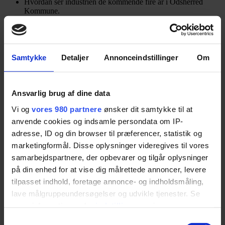
Hvordan ser industrien de kommende fire år i Odsherred
Kommune.
Hvordan kan vi sammen kan få direkte indflydelse på vores
fælles udvikling.
Vi håber, at dette møde vil medvirke til inspiration og engagement –
både som stemmeberettigede borgere og som aktive medspillere i
Samtykke
Detaljer
Annonceindstillinger
Om
vores lokale erhvervslivs udvikling.
Netværksgruppen består pt af:
Ansvarlig brug af dine data
H. Lundbeck A/S
Kenneth Dalum
Vi og
vores 980 partnere
ønsker dit samtykke til at
J. Orbesen Teknik ApS
Sif Orbesen
anvende cookies og indsamle persondata om IP-
Njord ApS
Sif Orbesen
NKT Denmark A/S
Michael Halberg
adresse, ID og din browser til præferencer, statistik og
PJM A/S
Benny Smith
marketingformål. Disse oplysninger videregives til vores
Waste Plastic Upcycling ApS
.
Jan Gramkov
samarbejdspartnere, der opbevarer og tilgår oplysninger
Scan Camp
Christian Rasmussen
på din enhed for at vise dig målrettede annoncer, levere
tilpasset indhold, foretage annonce- og indholdsmåling,
lave målgruppeundersøgelser og udvikle tjenester. Se
Mødet er også åbent for ikke medlemmer.
mere information under
indstillinger
og i vores
persondatapolitik. Du kan altid trække dit samtykke
Vi glæder os til at se jer.
Samtykkevalg