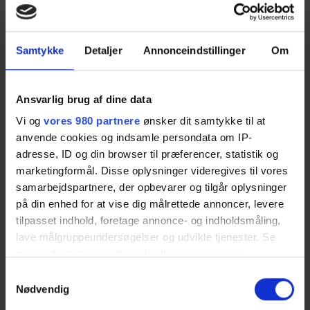
18.45 – Opsamling og afrunding
v/ Kommunaldirektør, Odsherred Kommune
Samtykke
Detaljer
Annonceindstillinger
Om
19.00 – Netværksmiddag
En let anretning og mulighed for nye forretningsrelationer.
Ansvarlig brug af dine data
Vi og
vores 980 partnere
ønsker dit samtykke til at
anvende cookies og indsamle persondata om IP-
Mød oplægsholderne
adresse, ID og din browser til præferencer, statistik og
marketingformål. Disse oplysninger videregives til vores
Erick Thürmer – AI, grøn
samarbejdspartnere, der opbevarer og tilgår oplysninger
på din enhed for at vise dig målrettede annoncer, levere
omstilling og robust ledelse
tilpasset indhold, foretage annonce- og indholdsmåling,
lave målgruppeundersøgelser og udvikle tjenester. Se
Ejerleder og 4. generation i Thürmer Tools. Erick kombinerer
mere information under
indstillinger
og i vores
tradition med moderne digitalisering og AI.
persondatapolitik. Du kan altid trække dit samtykke
Samtykkevalg
Han inspirerer til at skabe robuste, fremtidssikrede
tilbage eller ændre indstillinger fra vores
Nødvendig
virksomheder og har bl.a.:
"Cookiedeklaration", eller ved at trykke på "Privacy