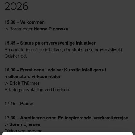
2026
15.30 – Velkommen
v/ Borgmester
Hanne Pigonska
15.45 – Status på erhvervsvenlige initiativer
En opdatering på de initiativer, der skal styrke erhvervslivet i
Odsherred.
16.00 – Fremtidens Ledelse: Kunstig Intelligens i
mellemstore virksomheder
v/
Erick Thürmer
Erfaringsudveksling ved bordene.
17.15 – Pause
17.30 – Aarstiderne.com: En inspirerende iværksætterrejse
v/
Søren Ejlersen
Dialog ved bordene.