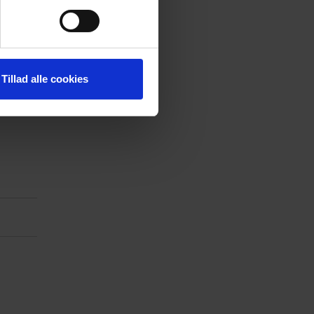
 medier og til at analysere
nden for sociale medier,
e oplysninger, du har givet
Tillad alle cookies
andre