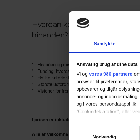
Hvordan kan erhvervsliv og kult
hinanden?
Samtykke
* Historien og missionen bag idéen?
Ansvarlig brug af dine data
* Funding, hvordan skaffes den?
Vi og
vores 980 partnere
øns
* Hvilke kriterier tæller i forhold til udvælgelsen af 
browser til præferencer, stat
* Største udfordring og største succes undervejs?
opbevarer og tilgår oplysning
* Visioner for fremtiden?
annonce- og indholdsmåling,
og i vores persondatapolitik. 
"Cookiedeklaration", eller ved
I prisen er inkluderet Brunchbuffet, kaffe/the, fo
Dine valg anvendes på hele w
Samtykkevalg
Alle er velkomne
Nødvendig