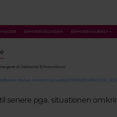
YHEDER
ERHVERVSGUIDEN
ERHVERVSVÆKST
fé
rredteater.dk/wp-content/uploads/2019/02/PLANCHER_CCO
il senere pga. situationen omkr