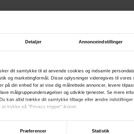
ur blive bedre til at samarbejde og bruge
Detaljer
Annonceindstillinger
ker dit samtykke til at anvende cookies og indsamle persondat
Entreprenøren?
istik og marketingformål. Disse oplysninger videregives til vore
er på din enhed for at vise dig målrettede annoncer, levere tilpas
 lave målgruppeundersøgelser og udvikle tjenester. Se mere inf
Du kan altid trække dit samtykke tilbage eller ændre indstillinger
 at trykke på "Privacy trigger" ikonet.
redrag og mulighed for netværk.
ebsitet.
Præferencer
Statistik