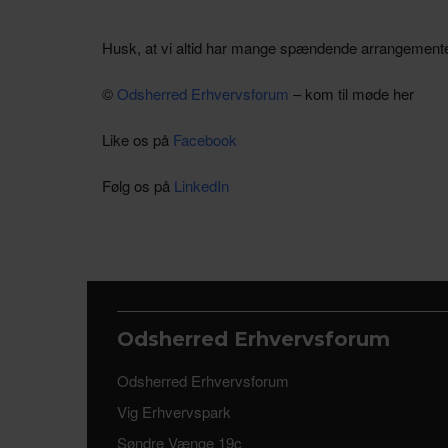
Husk, at vi altid har mange spændende arrangement
©
Odsherred Erhvervsforum
– kom til møde her
Like os på
Facebook
Følg os på
LinkedIn
Odsherred Erhvervsforum
Odsherred Erhvervsforum
Vig Erhvervspark
Søndre Vænge 19c