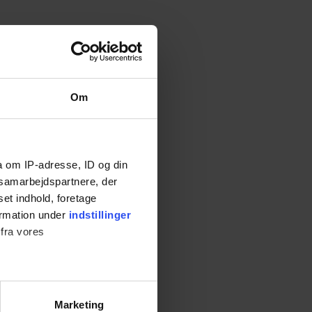
Om
a om IP-adresse, ID og din
s samarbejdspartnere, der
set indhold, foretage
ormation under
indstillinger
 fra vores
Marketing