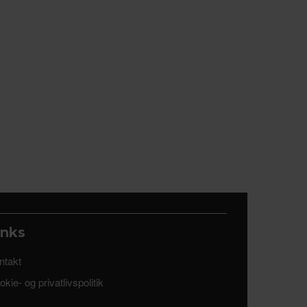
inks
ntakt
kie- og privatlivspolitik