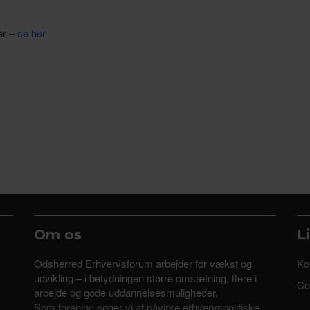
er –
se her
Om os
L
Odsherred Erhvervsforum arbejder for vækst og
Ko
udvikling – i betydningen større omsætning, flere i
Coo
arbejde og gode uddannelsesmuligheder.
Som forening søger vi at påvirke erhvervspolitiske