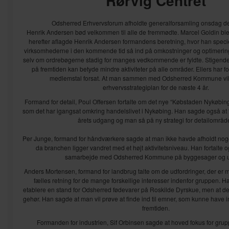
Rørvig Centret
Odsherred Erhvervsforum afholdte generalforsamling onsdag den
Henrik Andersen bød velkommen til alle de fremmødte. Marcel Goldin blev 
herefter aflagde Henrik Andersen formandens beretning, hvor han specie
virksomhederne i den kommende tid så ind på omkostninger og optimerin
selv om ordrebøgerne stadig for manges vedkommende er fyldte. Stigende
på fremtiden kan betyde mindre aktiviteter på alle områder. Ellers har 
medlemstal forsat. At man sammen med Odsherred Kommune vil 
erhvervsstrategiplan for de næste 4 år.
Formand for detail, Poul Offersen fortalte om det nye “Købstaden Nykøbing 
som det har igangsat omkring handelslivet i Nykøbing. Han sagde også at “D
årets udgang og man så på ny strategi for detailområde
Per Junge, formand for håndværkere sagde at man ikke havde afholdt no
da branchen ligger vandret med et højt aktivitetsniveau. Han fortalte 
samarbejde med Odsherred Kommune på byggesager og 
Anders Mortensen, formand for landbrug talte om de udfordringer, der er m
fælles retning for de mange forskellige interesser indenfor gruppen. H
etablere en stand for Odsherred fødevarer på Roskilde Dyrskue, men at de
gehør. Han sagde at man vil prøve at finde ind til emner, som kunne have i
fremtiden.
Formanden for industrien, Sif Orbinsen sagde at hoved fokus for gru