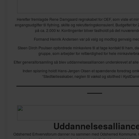
Herefter fremlagde Rene Damgaard regnskabet for OEF, som viste et mi
engangsudgifter til flytning, skilte og rekrutteringskonsulent. Budgettet for 2
på ca. 2.000 kr. Kontingenter bliver fastholdt på det nuværend
Formand Henrik Andersen var på valg og modtog genvalg med
Steen Dirch Poulsen opfordrede minkavlere til at tage kontakt til ham, da
gruppe, som arbejder for retfærdighed for hele minkavlerbr
Efter generalforsamling så blev uddannelsesalliancen underskrevet af alle 
Inden spisning holdt Hans-Jørgen Olsen et spændende foredrag omk
“Stedfællesskaber, nøglen til vækst og stolthed i KystDan
————————————————
——
Uddannelsesallianc
Odsherred Erhvervsforum danner nu sammen med Odsherred Kommune,