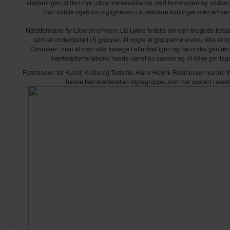
etableringen af den nye uddannelsesalliance med kommunen og uddannel
Hun fortale også om vigtigheden i at etablere koblinger med erhverv
Næstformand for Liberalt erhverv, Lis Lykke fortalte om den brogede for
som er underopdelt i 5 grupper. At nogle af grupperne endnu ikke er k
Coronaen, men at man ville forsøge i efteråret igen og herunder gentæn
Iværksætterforløbene havde været en succes og vil blive gentaget 
Formanden for Kunst, Kultur og Turisme, Hans Henrik Rasmussen kunne fo
havde fået etableret en styregruppe, som har opstart i næs