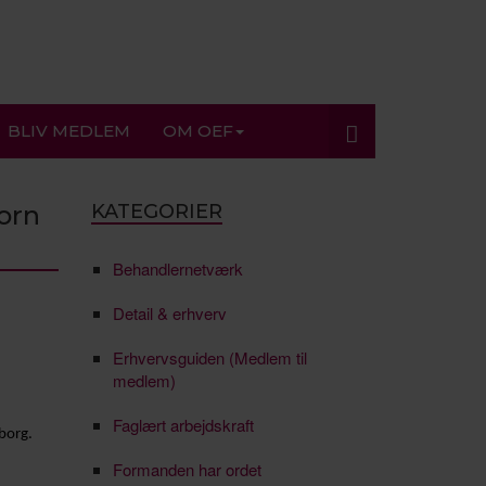
BLIV MEDLEM
OM OEF
orn
KATEGORIER
Behandlernetværk
Detail & erhverv
Erhvervsguiden (Medlem til
medlem)
Faglært arbejdskraft
borg.
Formanden har ordet