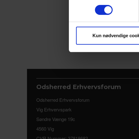
Vi bruger cookies til at tilpas
vores trafik. Vi deler også 
annonceringspartnere og anal
dem, eller som de har indsaml
Kun nødvendige cook
Odsherred Erhvervsforum
Odsherred Erhvervsforum
Vig Erhvervspark
Søndre Vænge 19c
4560 Vig
CVR Nummer: 37818682