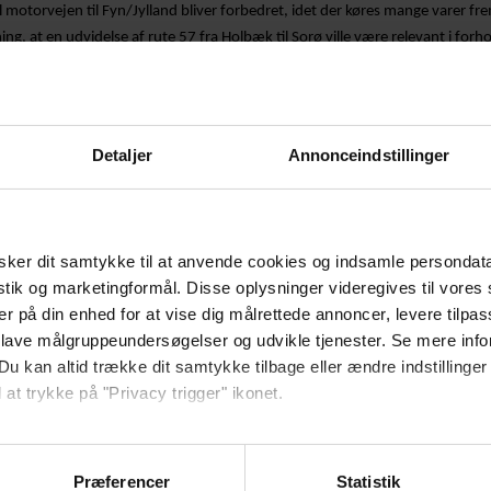
 motorvejen til Fyn/Jylland bliver forbedret, idet der køres mange varer fr
ng, at en udvidelse af rute 57 fra Holbæk til Sorø ville være relevant i forhol
med at planlægge og projektere broen, så har Odsherred Erhvervsforum et st
rute 23. Den italesættes allerede nu for at komme med når planlægningen a
Detaljer
Annonceindstillinger
ang for etablering af bæredygtigt erhvervsliv. Odsherred Erhvervsforum for
 en Fødevareklynge til Odsherred.
ed, hvis Asnæs bliver styrket som uddannelses by, ligesom der var bred en
ker dit samtykke til at anvende cookies og indsamle persondat
lser i Asnæs. Rådet fra Politikerne er, at man sammen skal finde nogle nich
istik og marketingformål. Disse oplysninger videregives til vore
er på din enhed for at vise dig målrettede annoncer, levere tilpas
 lave målgruppeundersøgelser og udvikle tjenester. Se mere inf
d Rasmus og Jacob, Odsherred Kommune og uddannelsesinstitutionerne, vi
Du kan altid trække dit samtykke tilbage eller ændre indstillinger
imod at skabe opmærksomhed om at tiltrække uddannelse til Odsherred.
 at trykke på "Privacy trigger" ikonet.
mune ud over en fritidskommune. Vi er mere en blot turismen, for det er
ene i Odsherred.
ebsitet.
Præferencer
Statistik