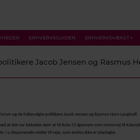
YHEDER
ERHVERVSGUIDEN
ERHVERVSVÆKST
politikere Jacob Jensen og Rasmus H
forum og de folkevalgte politikere Jacob Jensen og Rasmus Horn Langhoff.
ed at det var lykkedes dem at få Rute 23 igennem som motorvej til Kalund
r. i u disponerede midler til veje, som endnu ikke er planlagte.