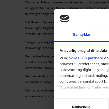
Odsherred Erhvervsforum har et ønske om, at tilgangen til
tilbage til Odsherred. Begge politikere er også af den holdni
få bevilget penge fra Håbets Pulje.
Når Broen til Jylland bliver vedtaget, og man går i gang 
til en diagonalt gående forbindelse mellem Odsherred og 
infrastrukturen i forbindelse med broen starter.
Samtykke
Klynger og klynge dannelse er en ny og bæredygtig tankeg
Rasmus og Jacob vil hjælpe os i arbejdet med at tiltrække
Ansvarlig brug af dine data
Der var bred enighed om at det vil være godt for Odsherr
Vi og
vores 980 partnere
øns
at det vil styrke Odsherred, hvis der placeres nye uddanne
browser til præferencer, stat
uddannelser, som kan lægges i Odsherred.
opbevarer og tilgår oplysning
annonce- og indholdsmåling,
Det blev aftalt, at Odsherred Erhvervsforum sammen me
og i vores persondatapolitik. 
nedsætte en arbejdsgruppe, hvor man skal arbejde hen 
"Cookiedeklaration", eller ved
Odsherred skal være både en erhvervs- og uddannelseskom
erhvervslivet, som sikrer skattegrundlaget og leveforhold
Dine valg anvendes på hele w
Samtykkevalg
Nødvendig