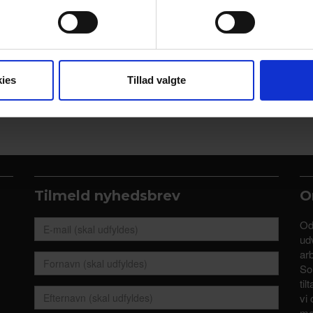
se vores indhold og annoncer, til at vise dig funktioner til sociale
oplysninger om din brug af vores hjemmeside med vores partnere i
ysepartnere. Vores partnere kan kombinere disse data med andr
et fra din brug af deres tjenester.
ies
Tillad valgte
Tilmeld nyhedsbrev
O
Od
udv
ar
So
til
vi 
me