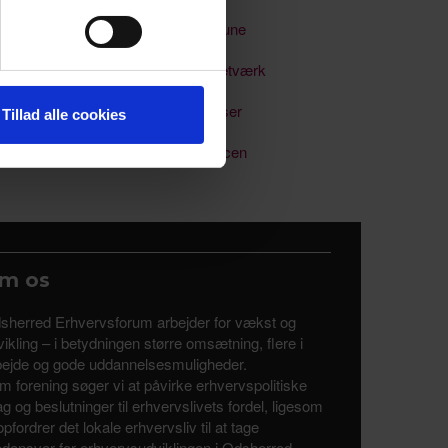
 medier og til at analysere
Odsherred Kommune
nden for sociale medier,
e oplysninger, du har givet
Soloselvstændignetværk
Uddannelse & kurser
Tillad alle cookies
Uddannelsesalliancen
m os
sherred Erhvervsforum arbejder for vækst og
ikling – i betydningen større omsætning, flere i
bejde og gode uddannelsesmuligheder.
m forening søger vi at påvirke erhvervspolitiske
tag og beslutninger til erhvervslivets fordel, ligesom
opfordrer det lokale erhvervsliv til at tage
dansvar for erhvervsudviklingen i Odsherred.