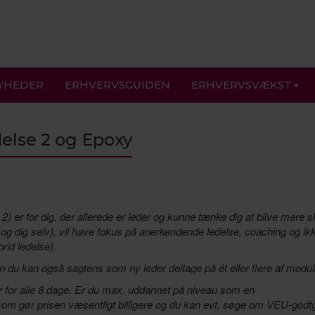
YHEDER
ERHVERVSGUIDEN
ERHVERVSVÆKST
else 2 og Epoxy
) er for dig, der allerede er leder og kunne tænke dig at blive mere 
(og dig selv), vil have fokus på anerkendende ledelse, coaching og ik
rid ledelse).
en du kan også sagtens som ny leder deltage på ét eller flere af modul
kr for alle 8 dage. Er du max. uddannet på niveau som en
om gør prisen væsentligt billigere og du kan evt. søge om VEU-godt