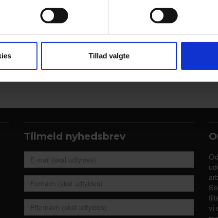
se vores indhold og annoncer, til at vise dig funktioner til sociale
oplysninger om din brug af vores hjemmeside med vores partnere i
ysepartnere. Vores partnere kan kombinere disse data med andr
et fra din brug af deres tjenester.
ies
Tillad valgte
Tilmeld nyhedsbrev
O
Od
udv
ar
So
til
vi 
me