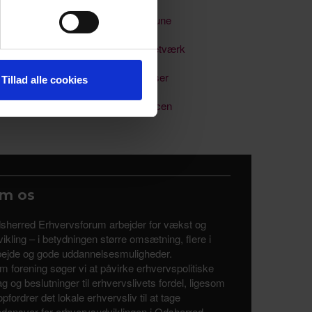
 medier og til at analysere
Odsherred Kommune
nden for sociale medier,
e oplysninger, du har givet
Soloselvstændignetværk
Uddannelse & kurser
Tillad alle cookies
Uddannelsesalliancen
m os
sherred Erhvervsforum arbejder for vækst og
ikling – i betydningen større omsætning, flere i
bejde og gode uddannelsesmuligheder.
m forening søger vi at påvirke erhvervspolitiske
tag og beslutninger til erhvervslivets fordel, ligesom
opfordrer det lokale erhvervsliv til at tage
dansvar for erhvervsudviklingen i Odsherred.