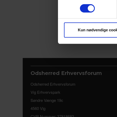
Vi bruger cookies til at tilpas
vores trafik. Vi deler også 
annonceringspartnere og anal
dem, eller som de har indsaml
Kun nødvendige cook
Odsherred Erhvervsforum
Odsherred Erhvervsforum
Vig Erhvervspark
Søndre Vænge 19c
4560 Vig
CVR Nummer: 37818682