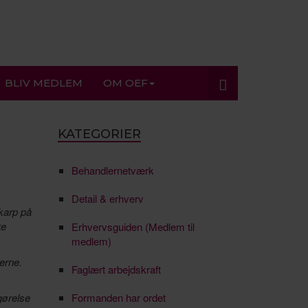
BLIV MEDLEM
OM OEF
KATEGORIER
Behandlernetværk
Detail & erhverv
skarp på
ke
Erhvervsguiden (Medlem til
medlem)
erne.
Faglært arbejdskraft
gørelse
Formanden har ordet