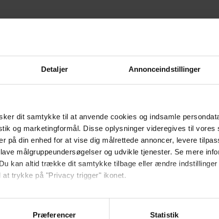
d epoxy og isocyanater. Efter gennemført kursus kan du udføre arbejd
uldt forsvarligt i forhold til både dig selv og dine omgivelser. Du få
u lærer at vælge og anvende korrekte værnemidler, du lærer at være i s
Detaljer
Annonceindstillinger
 at håndtere farligt affald og hvordan det skal bortskaffes og meget m
 både små og store mængder epoxy, harpikser og isocyanter.
ner, der er nødvendige for at du kan tilegne dig de kvalifikationer, s
ker dit samtykke til at anvende cookies og indsamle persondat
/12-15) om arbejde med stoffer og materialer (kemiske agenser), bila
istik og marketingformål. Disse oplysninger videregives til vore
164,00 kr, hvis du er i AMU målgruppen.
er på din enhed for at vise dig målrettede annoncer, levere tilpas
 lave målgruppeundersøgelser og udvikle tjenester. Se mere inf
Du kan altid trække dit samtykke tilbage eller ændre indstillinger
 at trykke på "Privacy trigger" ikonet.
ebsitet.
Præferencer
Statistik