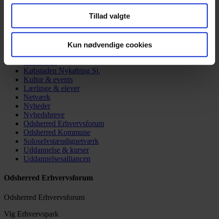
Detail & erhverv
de har indsamlet fra din brug af deres tjenester.
Erhvervsguiden (Medlem til medlem)
Tillad valgte
Faglært arbejdskraft
Formanden har ordet
Generationsskifte
HR-netværk
Kun nødvendige cookies
Ikke kategoriseret
Jobmarked
Købstaden Nykøbing Sj.
Kultur & events
Lærlinge & elever
Netværk
Nyheder
Nyhedsbreve
Odsherred Erhvervsforum
Odsherred Kommune
Soloselvstændignetværk
Uddannelse & kurser
Uddannelsesalliancen
Odsherred Erhvervsforum
Odsherred Erhvervsforum
Vig Erhvervspark