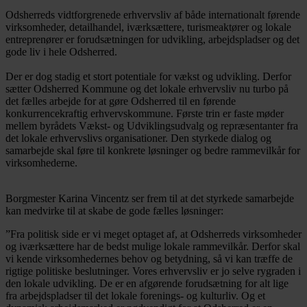
Odsherreds vidtforgrenede erhvervsliv af både internationalt førende
virksomheder, detailhandel, iværksættere, turismeaktører og lokale
entreprenører er forudsætningen for udvikling, arbejdspladser og det
gode liv i hele Odsherred.
Der er dog stadig et stort potentiale for vækst og udvikling. Derfor
sætter Odsherred Kommune og det lokale erhvervsliv nu turbo på
det fælles arbejde for at gøre Odsherred til en førende
konkurrencekraftig erhvervskommune. Første trin er faste møder
mellem byrådets Vækst- og Udviklingsudvalg og repræsentanter fra
det lokale erhvervslivs organisationer. Den styrkede dialog og
samarbejde skal føre til konkrete løsninger og bedre rammevilkår for
virksomhederne.
Borgmester Karina Vincentz ser frem til at det styrkede samarbejde
kan medvirke til at skabe de gode fælles løsninger:
”Fra politisk side er vi meget optaget af, at Odsherreds virksomheder
og iværksættere har de bedst mulige lokale rammevilkår. Derfor skal
vi kende virksomhedernes behov og betydning, så vi kan træffe de
rigtige politiske beslutninger. Vores erhvervsliv er jo selve rygraden i
den lokale udvikling. De er en afgørende forudsætning for alt lige
fra arbejdspladser til det lokale forenings- og kulturliv. Og et