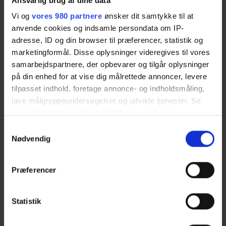
Ansvarlig brug af dine data
Vi og
vores 980 partnere
ønsker dit samtykke til at
Detail & erhverv
anvende cookies og indsamle persondata om IP-
Erhvervsguiden (Medlem til medlem)
adresse, ID og din browser til præferencer, statistik og
marketingformål. Disse oplysninger videregives til vores
Faglært arbejdskraft
samarbejdspartnere, der opbevarer og tilgår oplysninger
på din enhed for at vise dig målrettede annoncer, levere
Formanden har ordet
tilpasset indhold, foretage annonce- og indholdsmåling,
Generationsskifte
lave målgruppeundersøgelser og udvikle tjenester. Se
mere information under
indstillinger
og i vores
HR-netværk
persondatapolitik. Du kan altid trække dit samtykke
Samtykkevalg
tilbage eller ændre indstillinger fra vores
Nødvendig
Ikke kategoriseret
"Cookiedeklaration", eller ved at trykke på "Privacy
Jobmarked
trigger" ikonet.
Præferencer
Købstaden Nykøbing Sj.
Dine valg anvendes på hele websitet.
Statistik
Kultur & events
Vi bruger cookies til at tilpasse vores indhold og
annoncer, til at vise dig funktioner til sociale medier og til
Lærlinge & elever