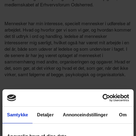
medlemskabet af Erhvervsforum Odsherred.
Mennesker har min interesse, specielt mennesker i udførelse af
arbejdet. Hvad og hvorfor gør vi som vi gør, og hvordan kommer
det til udtryk i ord og handling. ledelse af mennesker
interesserer mig særligt, hvilket også har været mit arbejde i en
del år, både som udøver af ledelse og som underviser i faget. I
de senere år har jeg været optaget af mennesket i
sammemhæng med andre, organiseringen og opgaver. Hvad er
det, som gør, at det virker og hvad et det, som gør, når det ikke
virker, samt følgerne af begge, psykologisk og organisatorisk.
Gå ind på
www.ledelsesprocessen.one
eller skriv eller ring 24
66 20 70 til mig, ja så undersøger vi, om der er et mach i
samarbejde.
Samtykke
Detaljer
Annonceindstillinger
Om
KATEGORIER
Behandlernetværk