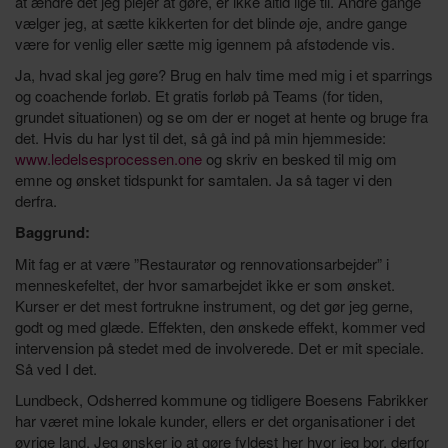
at ændre det jeg plejer at gøre, er ikke altid lige til. Andre gange
vælger jeg, at sætte kikkerten for det blinde øje, andre gange
være for venlig eller sætte mig igennem på afstødende vis.
Ja, hvad skal jeg gøre? Brug en halv time med mig i et sparrings
og coachende forløb. Et gratis forløb på Teams (for tiden,
grundet situationen) og se om der er noget at hente og bruge fra
det. Hvis du har lyst til det, så gå ind på min hjemmeside:
www.ledelsesprocessen.one
og skriv en besked til mig om
emne og ønsket tidspunkt for samtalen. Ja så tager vi den
derfra.
Baggrund:
Mit fag er at være ”Restauratør og rennovationsarbejder” i
menneskefeltet, der hvor samarbejdet ikke er som ønsket.
Kurser er det mest fortrukne instrument, og det gør jeg gerne,
godt og med glæde. Effekten, den ønskede effekt, kommer ved
intervension på stedet med de involverede. Det er mit speciale.
Så ved I det.
Lundbeck, Odsherred kommune og tidligere Boesens Fabrikker
har været mine lokale kunder, ellers er det organisationer i det
øvrige land. Jeg ønsker jo at gøre fyldest her hvor jeg bor, derfor